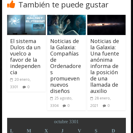
También te puede gustar
El sistema
Noticias de
Noticias de
Dulos da un
la Galaxia:
la Galaxia:
vuelco a
Compañías
Una fuente
favor de la
de
anónima
independen
Ordenadore
informa de
cia
s
la posición
promueven
de una
20 enero,
nuevos
llamada de
3301
0
diseños
auxilio
25 agosto,
28 enero,
3304
0
2021
0
octubre 3301
L
M
X
J
V
S
D