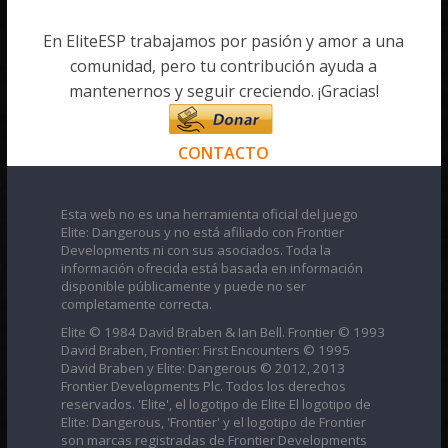
En EliteESP trabajamos por pasión y amor a una
comunidad, pero tu contribución ayuda a
mantenernos y seguir creciendo. ¡Gracias!
CONTACTO
Esta web no es una herramienta oficial del juego
Elite: Dangerous y no está afiliado con Frontier
Developments ni con sus asociados. Toda la
información ofrecida está basada en información
disponible públicamente y puede no ser
completamente correcta.
Elite © 1984 David Braben & Ian Bell. Frontier © 1993
David Braben, Frontier: First Encounters © 1995
David Braben y Elite: Dangerous © 2012, 2013
Frontier Developments Plc. Todos los derechos
reservados. 'Elite', el logotipo de Elite El logotipo de
Elite: Dangerous, 'Frontier' y el logotipo de Frontier
son marcas registradas de Frontier Developments