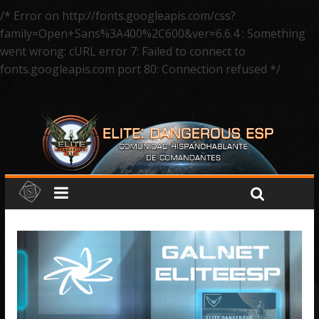
/* Error on http://fonts.googleapis.com/css?
family=Open+Sans%3A400%2C600&ver=6.6.4 : Something
went wrong: cURL error 7: Failed to connect to
fonts.googleapis.com port 80: Connection refused */