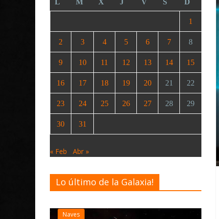
L
M
X
J
V
S
D
1
2
3
4
5
6
7
8
9
10
11
12
13
14
15
16
17
18
19
20
21
22
23
24
25
26
27
28
29
30
31
« Feb
Abr »
Lo último de la Galaxia!
Desarrollo
Noticias
Elite Dangerous rec
actualización 4.4.0: