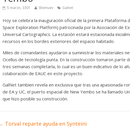
ehículo
Desarrollo
Noticias
Ra
5 marzo, 3301
Shemuev
Galnet
s
Diario de Desarrollo de
Ini
Mayo de 2026
Hoy se celebra la inauguración oficial de la primera Plataforma
Space Exploration Platform) patrocinada por la Asociación de Ex
14 
Universal Cartographics. La estación estará estacionada inicia
28 mayo, 2026
Txus
0
recursos en los bordes exteriores del espacio habitado.
Miles de comandantes ayudaron a suministrar los materiales ne
Ocellus de tecnología punta. En la construcción tomaron parte d
tres semanas completarla, lo cual es un buen indicativo de lo a
colaboración de EAUC en este proyecto.
GalNet tambien revela en exclusiva que tras una apasionada r
de EA y UC, el puerto espacial de New Yembo se ha llamado Unit
que hizo posible su construcción.
←
Torval reparte ayuda en Synteini