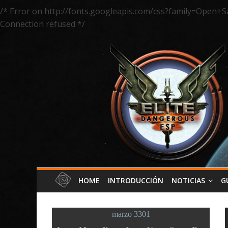
/* Error on http://fonts.googleapis.com/css?family=Open+S
Connection refused */
HOME
INTRODUCCIÓN
NOTICIAS
G
marzo 3301