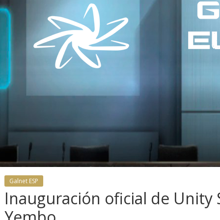
Galnet ESP
Inauguración oficial de Unity
ibe la
Yembo
 llegan
Gal