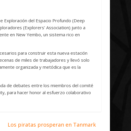
dicoida Unica Research
investigación de
tiative Concludes
Unica
 de Exploración del Espacio Profundo (Deep
ploradores (Explorers’ Association) junto a
abril, 2026
Txus
0
7 abril, 2026
Txus
lmente en New Yembo, un sistema rico en
cesarios para construir esta nueva estación
ecenas de miles de trabajadores y llevó solo
ltamente organizada y metódica que es la
onda de debates entre los miembros del comité
y, para hacer honor al esfuerzo colaborativo
Los piratas prosperan en Tanmark