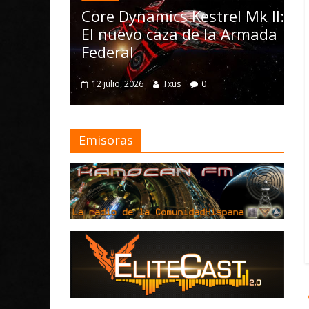
las Operations, el v
ynamics Kestrel Mk II:
Nomad y numerosa
vo caza de la Armada
mejoras
l
4 julio, 2026
Txus
0
 2026
Txus
0
Emisoras