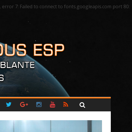
ror 7: Failed to connect to fonts.googleapis.com port 80: