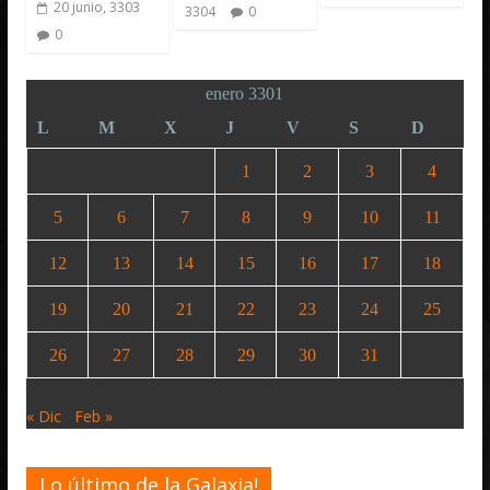
20 junio, 3303
3304
0
0
enero 3301
L
M
X
J
V
S
D
1
2
3
4
5
6
7
8
9
10
11
12
13
14
15
16
17
18
19
20
21
22
23
24
25
26
27
28
29
30
31
« Dic
Feb »
Lo último de la Galaxia!