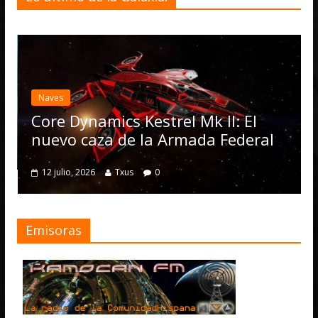
Desarr
Elit
actua
Naves
Oper
Core Dynamics Kestrel Mk II: El
nume
nuevo caza de la Armada Federal
4 juli
12 julio, 2026
Txus
0
Emisoras