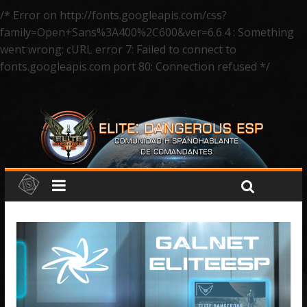
/* Error on http://fonts.googleapis.com/css?
family=Open+Sans%3A400%2C600&ver=6.6.4 : Something
went wrong: cURL error 7: Failed to connect to
fonts.googleapis.com port 80: Connection refused */