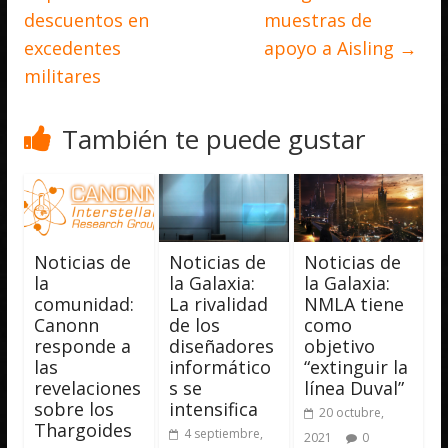
descuentos en
muestras de
excedentes
apoyo a Aisling
→
militares
También te puede gustar
Noticias de
Noticias de
Noticias de
la
la Galaxia:
la Galaxia:
comunidad:
La rivalidad
NMLA tiene
Canonn
de los
como
responde a
diseñadores
objetivo
las
informático
“extinguir la
revelaciones
s se
línea Duval”
sobre los
intensifica
20 octubre,
Thargoides
4 septiembre,
2021
0