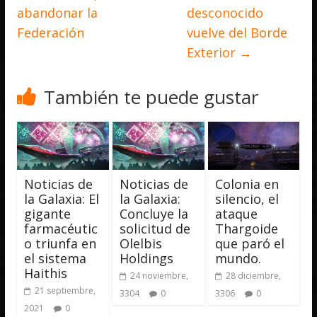
abandonar la
desconocido
Federación
vuelve del Borde
Exterior
→
También te puede gustar
Noticias de
Noticias de
Colonia en
la Galaxia: El
la Galaxia:
silencio, el
gigante
Concluye la
ataque
farmacéutic
solicitud de
Thargoide
o triunfa en
Olelbis
que paró el
el sistema
Holdings
mundo.
Haithis
24 noviembre,
28 diciembre,
21 septiembre,
3304
0
3306
0
2021
0