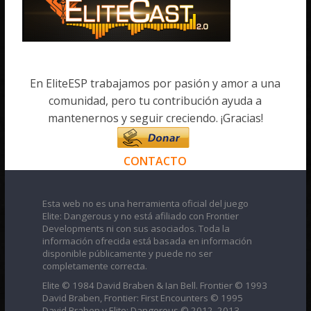
En EliteESP trabajamos por pasión y amor a una
comunidad, pero tu contribución ayuda a
mantenernos y seguir creciendo. ¡Gracias!
CONTACTO
Esta web no es una herramienta oficial del juego
Elite: Dangerous y no está afiliado con Frontier
Developments ni con sus asociados. Toda la
información ofrecida está basada en información
disponible públicamente y puede no ser
completamente correcta.
Elite © 1984 David Braben & Ian Bell. Frontier © 1993
David Braben, Frontier: First Encounters © 1995
David Braben y Elite: Dangerous © 2012, 2013