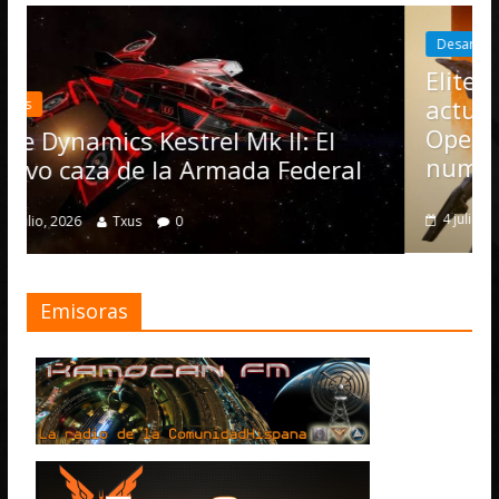
Desarrollo
Noticias
Elite Dangerous recibe la
actualización 4.4.0: llegan 
Operations, el vehículo N
Mk II: El
numerosas mejoras
ada Federal
4 julio, 2026
Txus
0
Emisoras