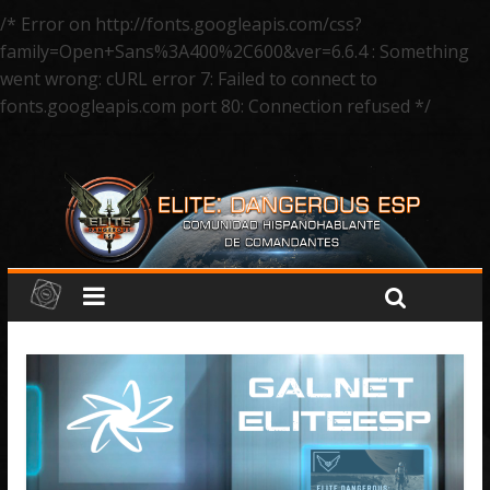
/* Error on http://fonts.googleapis.com/css?
family=Open+Sans%3A400%2C600&ver=6.6.4 : Something
went wrong: cURL error 7: Failed to connect to
fonts.googleapis.com port 80: Connection refused */