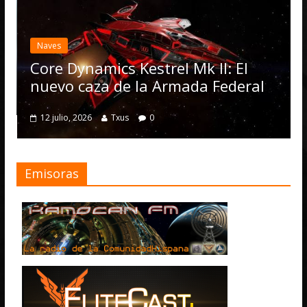
Desarrollo
N
Elite Dan
actualizac
Operation
Dynamics Kestrel Mk II: El
numerosa
o caza de la Armada Federal
4 julio, 2026
o, 2026
Txus
0
Emisoras