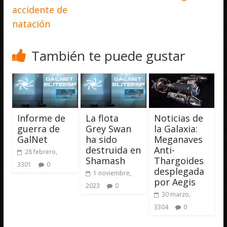
accidente de
natación
También te puede gustar
Informe de
La flota
Noticias de
guerra de
Grey Swan
la Galaxia:
GalNet
ha sido
Meganaves
destruida en
Anti-
28 febrero,
Shamash
Thargoides
3301
0
desplegada
1 noviembre,
por Aegis
2023
0
30 marzo,
3304
0