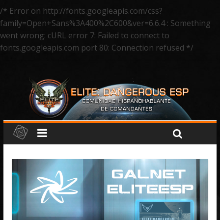
/* Error on http://fonts.googleapis.com/css?
family=Open+Sans%3A400%2C600&ver=6.6.4 : Something
went wrong: cURL error 7: Failed to connect to
fonts.googleapis.com port 80: Connection refused */