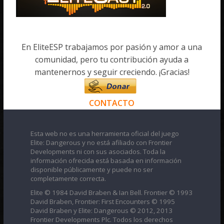
En EliteESP trabajamos por pasión y amor a una
comunidad, pero tu contribución ayuda a
mantenernos y seguir creciendo. ¡Gracias!
CONTACTO
Esta web no es una herramienta oficial del juego
Elite: Dangerous y no está afiliado con Frontier
Developments ni con sus asociados. Toda la
información ofrecida está basada en información
disponible públicamente y puede no ser
completamente correcta.
Elite © 1984 David Braben & Ian Bell. Frontier © 1993
David Braben, Frontier: First Encounters © 1995
David Braben y Elite: Dangerous © 2012, 2013
Frontier Developments Plc. Todos los derechos