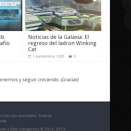
ub
Noticias de la Galaxia: El
afío
regreso del ladron Winking
Cat
1 septiembre, 3305
0
ernos y seguir creciendo. ¡Gracias!
ni con sus asociados. Toda la
cta.
raben y Elite: Dangerous © 2012, 2013