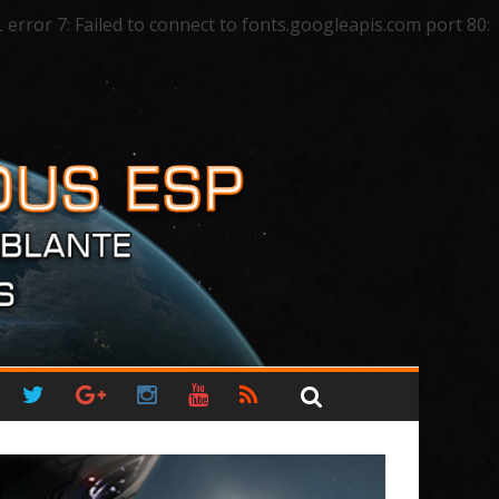
ror 7: Failed to connect to fonts.googleapis.com port 80: