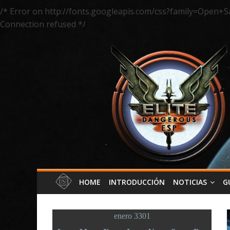
/* Error on http://fonts.googleapis.com/css?family=Open+S
Connection refused */
HOME
INTRODUCCIÓN
NOTICIAS
G
enero 3301