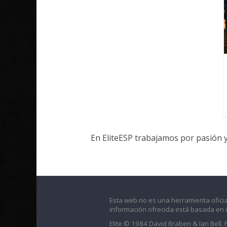
En EliteESP trabajamos por pasión 
Esta web no es una herramienta oficia
información ofrecida está basada en 
Elite © 1984 David Braben & Ian Bell.