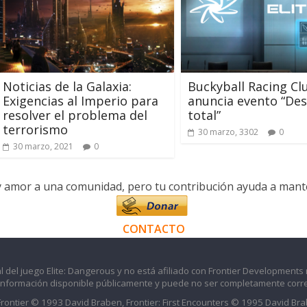
Noticias de la Galaxia:
Buckyball Racing Cl
Exigencias al Imperio para
anuncia evento “Des
resolver el problema del
total”
terrorismo
30 marzo, 3302
0
30 marzo, 2021
0
y amor a una comunidad, pero tu contribución ayuda a manten
CONTACTO
l del juego Elite: Dangerous y no está afiliado con Frontier Developments 
información disponible públicamente y puede no ser completamente corre
 Frontier © 1993 David Braben, Frontier: First Encounters © 1995 David B