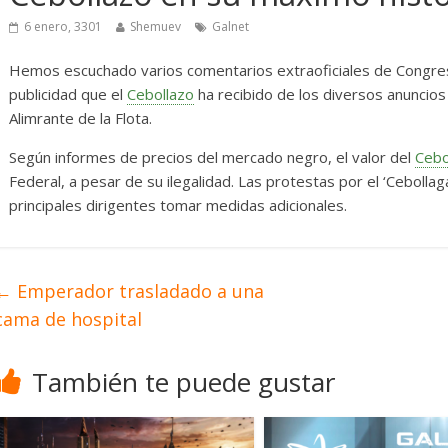
sas
Diario de Desarrollo de
Mayo de 2026
6 enero, 3301
Shemuev
Galnet
Hemos escuchado varios comentarios extraoficiales de Congre
28 mayo, 2026
Txus
0
publicidad que el
Cebollazo
ha recibido de los diversos anuncios d
Alimrante de la Flota.
Según informes de precios del mercado negro, el valor del
Cebo
Federal, a pesar de su ilegalidad. Las protestas por el ‘Ceboll
principales dirigentes tomar medidas adicionales.
←
Emperador trasladado a una
cama de hospital
También te puede gustar