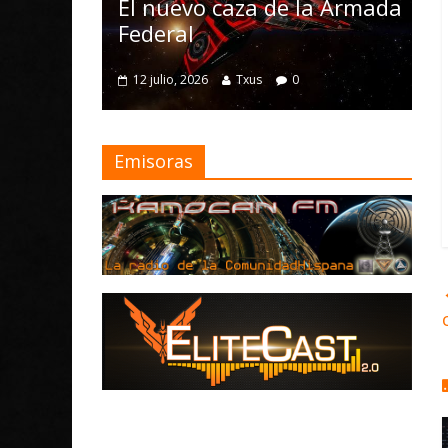
Nomad y numero
nuevo caza de la Armada
mejoras
eral
4 julio, 2026
Txus
0
ulio, 2026
Txus
0
Emisoras