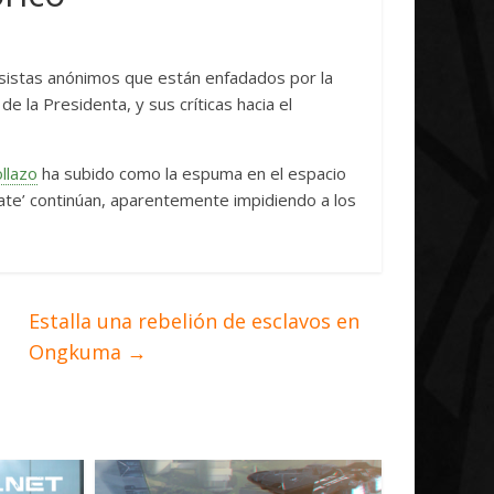
Initiative Concludes
Unica
14 abril, 2026
Txus
0
7 abril, 2026
Txus
sistas anónimos que están enfadados por la
e la Presidenta, y sus críticas hacia el
llazo
ha subido como la espuma en el espacio
agate’ continúan, aparentemente impidiendo a los
Estalla una rebelión de esclavos en
Ongkuma
→