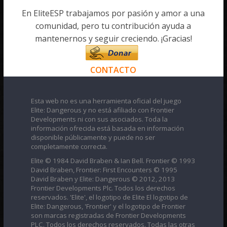
En EliteESP trabajamos por pasión y amor a una
comunidad, pero tu contribución ayuda a
mantenernos y seguir creciendo. ¡Gracias!
CONTACTO
Esta web no es una herramienta oficial del juego
Elite: Dangerous y no está afiliado con Frontier
Developments ni con sus asociados. Toda la
información ofrecida está basada en información
disponible públicamente y puede no ser
completamente correcta.
Elite © 1984 David Braben & Ian Bell. Frontier © 1993
David Braben, Frontier: First Encounters © 1995
David Braben y Elite: Dangerous © 2012, 2013
Frontier Developments Plc. Todos los derechos
reservados. 'Elite', el logotipo de Elite El logotipo de
Elite: Dangerous, 'Frontier' y el logotipo de Frontier
son marcas registradas de Frontier Developments
PLC. Todos los derechos reservados. Todas las otras