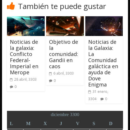
También te puede gustar
Noticias de
Objetivo de
Noticias de
la galaxia:
la
la Galaxia:
Conflicto
comunidad:
La
Federal-
Gandii en
Comunidad
Imperial en
caos
galáctica en
Merope
ayuda de
6 abril, 3303
Dove
28 abril, 3303
0
Enigma
0
31 enero,
3304
0
diciembre 3300
L
M
X
J
V
S
D