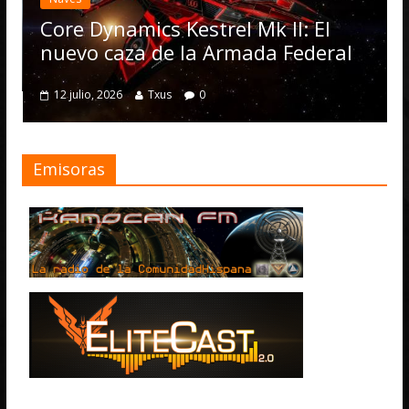
a
O
Core Dynamics Kestrel Mk II: El
n
nuevo caza de la Armada Federal
12 julio, 2026
Txus
0
Emisoras