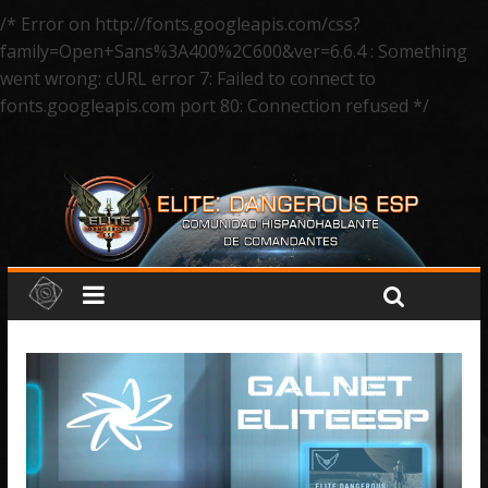
/* Error on http://fonts.googleapis.com/css?
family=Open+Sans%3A400%2C600&ver=6.6.4 : Something
went wrong: cURL error 7: Failed to connect to
fonts.googleapis.com port 80: Connection refused */