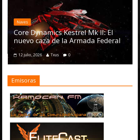
Desarrollo
Elite Da
actualiz
es
Operati
e Dynamics Kestrel Mk II: El
numero
vo caza de la Armada Federal
4 julio, 2026
julio, 2026
Txus
0
Emisoras