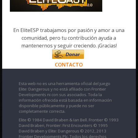
En EliteESP trabajamos por pasión y amor a una
comunidad, pero tu contribución ayuda a
mantenernos y seguir creciendo. ¡Gracias!
CONTACTO
Esta web no es una herramienta oficial del juego
Elite: Dangerous y no está afiliado con Frontier
Developments ni con sus asociados. Toda la
información ofrecida está basada en información
disponible públicamente y puede no ser
completamente correcta.
Elite © 1984 David Braben & Ian Bell. Frontier © 1993
David Braben, Frontier: First Encounters © 1995
David Braben y Elite: Dangerous © 2012, 2013
Frontier Developments Plc. Todos los derechos