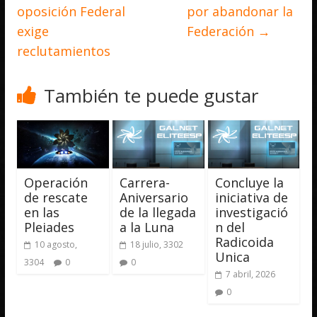
oposición Federal
por abandonar la
exige
Federación
→
reclutamientos
También te puede gustar
Operación
Carrera-
Concluye la
de rescate
Aniversario
iniciativa de
en las
de la llegada
investigació
Pleiades
a la Luna
n del
Radicoida
10 agosto,
18 julio, 3302
Unica
3304
0
0
7 abril, 2026
0