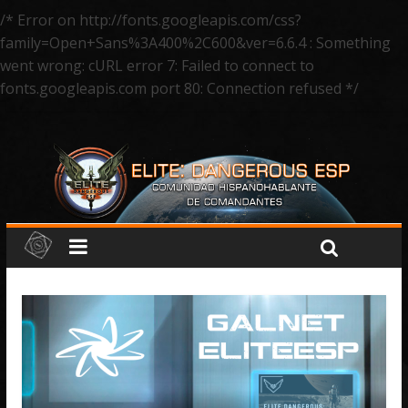
/* Error on http://fonts.googleapis.com/css?
family=Open+Sans%3A400%2C600&ver=6.6.4 : Something
went wrong: cURL error 7: Failed to connect to
fonts.googleapis.com port 80: Connection refused */