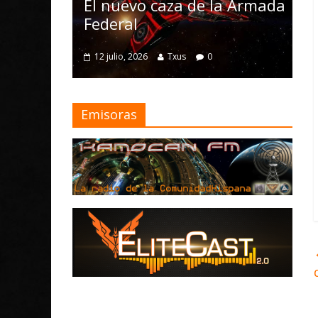
Nomad y numerosas
 caza de la Armada
mejoras
4 julio, 2026
Txus
0
Txus
0
Emisoras