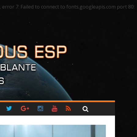
ror 7: Failed to connect to fonts.googleapis.com port 80: