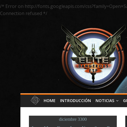
/* Error on http://fonts.googleapis.com/css?family=Open+S
Connection refused */
HOME
INTRODUCCIÓN
NOTICIAS
G
diciembre 3300