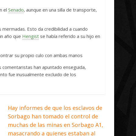
ative Concludes
Unica
n el
Senado
, aunque en una silla de transporte,
, 2026
Txus
0
7 abril, 2026
Txus
0
es mermadas. Esto da credibilidad a cuando
un año que
Hengist
se había referido a su hijo en
ontrar su propio culo con ambas manos
s comentaristas han apuntado enseguida,
ento fue inusualmente excluido de los
Hay informes de que los esclavos de
Sorbago han tomado el control de
muchas de las minas en Sorbago A1,
masacrando a quienes estaban al