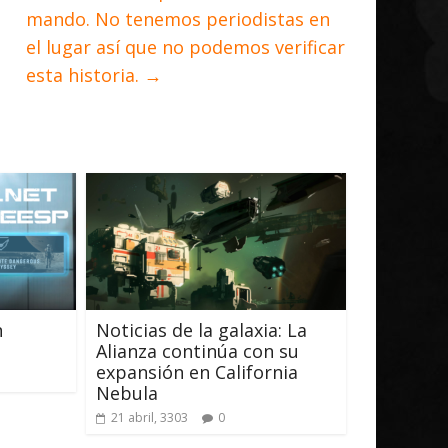
mando. No tenemos periodistas en
el lugar así que no podemos verificar
esta historia.
→
n
Noticias de la galaxia: La
Alianza continúa con su
expansión en California
Nebula
21 abril, 3303
0