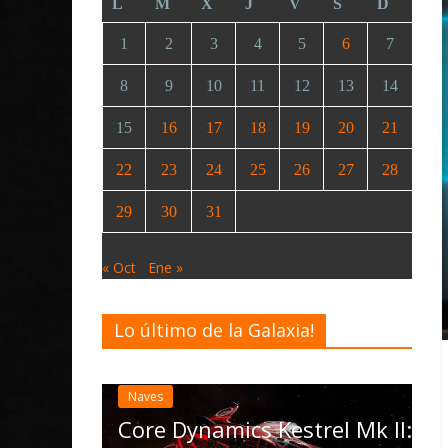
L
M
X
J
V
S
D
1
2
3
4
5
6
7
8
9
10
11
12
13
14
15
16
17
18
19
20
21
22
23
24
25
26
27
28
29
30
31
« Oct
Ene »
Lo último de la Galaxia!
Desarrollo
Noticias
Elite Dangerous recibe
actualización 4.4.0: ll
las Operations, el veh
amics Kestrel Mk II: