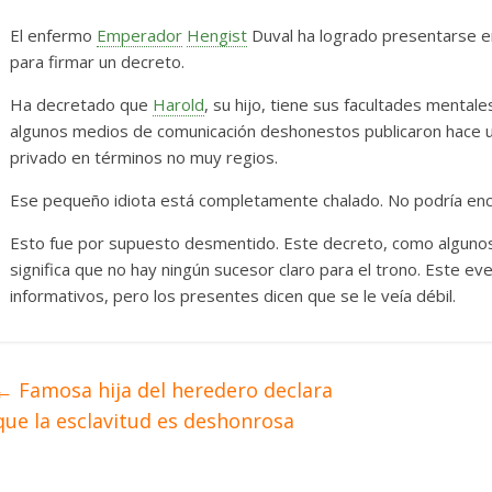
Diario de Desarrollo de
Initi
Mayo de 2026
El enfermo
Emperador
Hengist
Duval ha logrado presentarse e
14 abril
para firmar un decreto.
28 mayo, 2026
Txus
0
Ha decretado que
Harold
, su hijo, tiene sus facultades mental
algunos medios de comunicación deshonestos publicaron hace 
privado en términos no muy regios.
Ese pequeño idiota está completamente chalado. No podría enc
Esto fue por supuesto desmentido. Este decreto, como alguno
significa que no hay ningún sucesor claro para el trono. Este ev
informativos, pero los presentes dicen que se le veía débil.
←
Famosa hija del heredero declara
que la esclavitud es deshonrosa