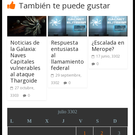
También te puede gustar
Noticias de
Respuesta
¿Escalada en
la Galaxia:
entusiasta
Merope?
Naves
al
17 junio, 3302
Capitales
llamamiento
0
vulnerables
federal
al ataque
29 septiembre,
Thargoide
3302
0
27 octubre,
3303
0
julio 3302
L
M
X
J
V
S
D
1
2
3