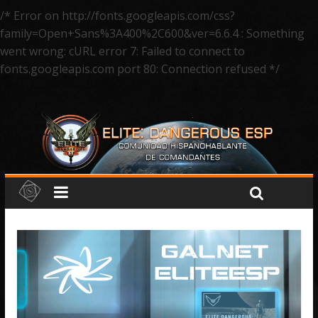
/* Error on http://fonts.googleapis.com/css?
family=Open+Sans%3A400%2C600&ver=6.6.4 : Something
went wrong: cURL error 7: Failed to connect to
fonts.googleapis.com port 80: Connection refused */