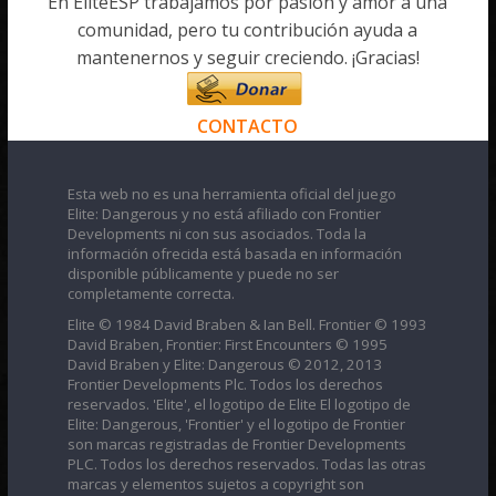
En EliteESP trabajamos por pasión y amor a una
comunidad, pero tu contribución ayuda a
mantenernos y seguir creciendo. ¡Gracias!
CONTACTO
Esta web no es una herramienta oficial del juego
Elite: Dangerous y no está afiliado con Frontier
Developments ni con sus asociados. Toda la
información ofrecida está basada en información
disponible públicamente y puede no ser
completamente correcta.
Elite © 1984 David Braben & Ian Bell. Frontier © 1993
David Braben, Frontier: First Encounters © 1995
David Braben y Elite: Dangerous © 2012, 2013
Frontier Developments Plc. Todos los derechos
reservados. 'Elite', el logotipo de Elite El logotipo de
Elite: Dangerous, 'Frontier' y el logotipo de Frontier
son marcas registradas de Frontier Developments
PLC. Todos los derechos reservados. Todas las otras
marcas y elementos sujetos a copyright son