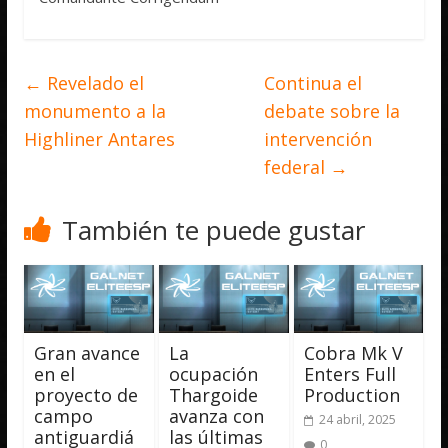
←
Revelado el
Continua el
monumento a la
debate sobre la
Highliner Antares
intervención
federal
→
También te puede gustar
Gran avance
La
Cobra Mk V
en el
ocupación
Enters Full
proyecto de
Thargoide
Production
campo
avanza con
24 abril, 2025
antiguardiá
las últimas
0