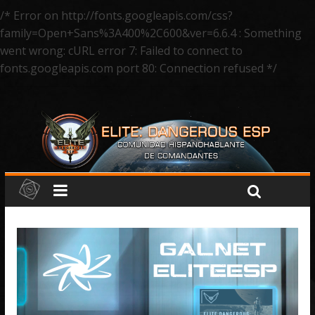
/* Error on http://fonts.googleapis.com/css?
family=Open+Sans%3A400%2C600&ver=6.6.4 : Something
went wrong: cURL error 7: Failed to connect to
fonts.googleapis.com port 80: Connection refused */