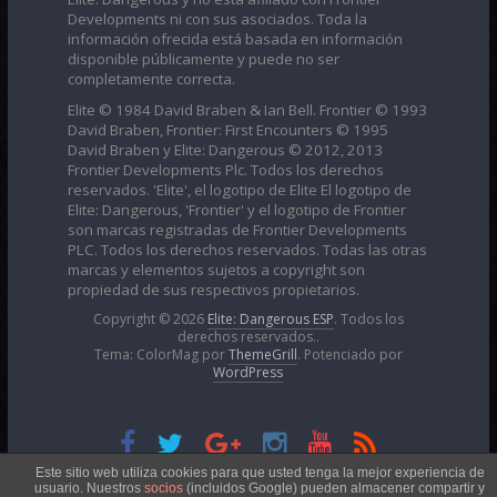
Developments ni con sus asociados. Toda la
información ofrecida está basada en información
disponible públicamente y puede no ser
completamente correcta.
Elite © 1984 David Braben & Ian Bell. Frontier © 1993
David Braben, Frontier: First Encounters © 1995
David Braben y Elite: Dangerous © 2012, 2013
Frontier Developments Plc. Todos los derechos
reservados. 'Elite', el logotipo de Elite El logotipo de
Elite: Dangerous, 'Frontier' y el logotipo de Frontier
son marcas registradas de Frontier Developments
PLC. Todos los derechos reservados. Todas las otras
marcas y elementos sujetos a copyright son
propiedad de sus respectivos propietarios.
Copyright © 2026
Elite: Dangerous ESP
. Todos los
derechos reservados..
Tema: ColorMag por
ThemeGrill
. Potenciado por
WordPress
Esta obra está bajo una
Licencia Creative Commons
Este sitio web utiliza cookies para que usted tenga la mejor experiencia de
usuario. Nuestros
socios
(incluidos Google) pueden almacener compartir y