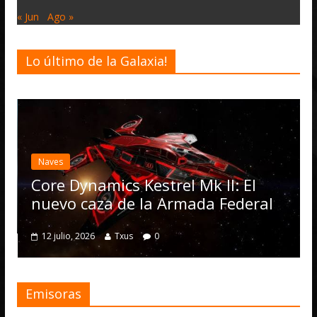
« Jun
Ago »
Lo último de la Galaxia!
Desarrollo
Noticias
Elite Dangerous recib
actualización 4.4.0: l
Operations, el vehíc
strel Mk II: El
numerosas mejoras
a Armada Federal
4 julio, 2026
Txus
0
0
Emisoras