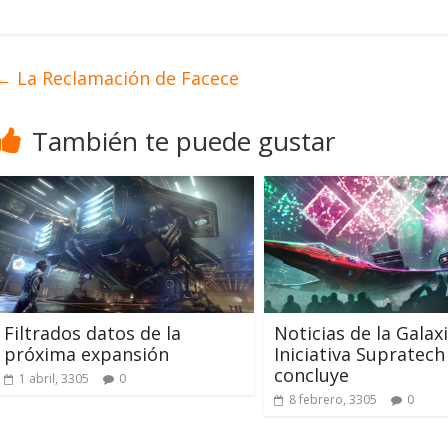
←
La Reclamación de Facece
También te puede gustar
Filtrados datos de la
Noticias de la Galaxi
próxima expansión
Iniciativa Supratech
concluye
1 abril, 3305
0
8 febrero, 3305
0