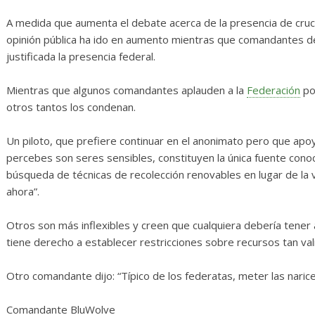
Diario de Desarrollo de
Init
Mayo de 2026
A medida que aumenta el debate acerca de la presencia de cruc
14 ab
opinión pública ha ido en aumento mientras que comandantes d
28 mayo, 2026
Txus
0
justificada la presencia federal.
Mientras que algunos comandantes aplauden a la
Federación
po
otros tantos los condenan.
Un piloto, que prefiere continuar en el anonimato pero que apo
percebes son seres sensibles, constituyen la única fuente conoc
búsqueda de técnicas de recolección renovables en lugar de la 
ahora”.
Otros son más inflexibles y creen que cualquiera debería tener
tiene derecho a establecer restricciones sobre recursos tan val
Otro comandante dijo: “Típico de los federatas, meter las narice
Comandante BluWolve