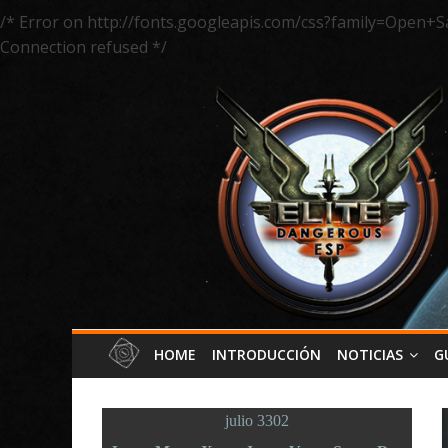
/* Error on http://fonts.googleapis.com/css?family=Open+S
Connection refused */
HOME
INTRODUCCIÓN
NOTICIAS
G
julio 3302