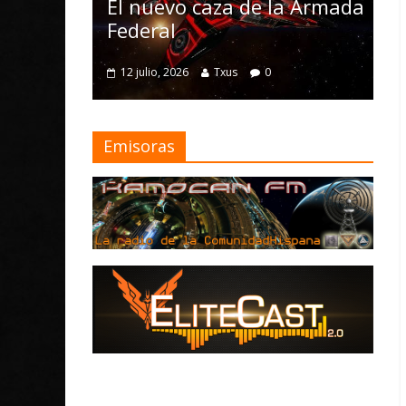
Nomad y numerosas
o caza de la Armada
mejoras
4 julio, 2026
Txus
0
026
Txus
0
Emisoras