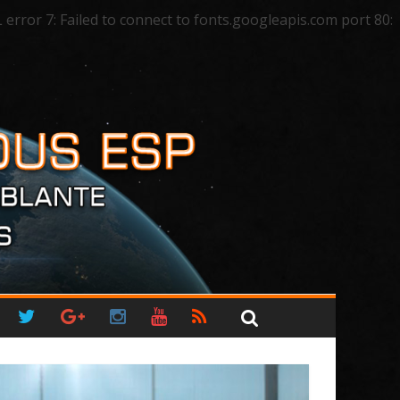
ror 7: Failed to connect to fonts.googleapis.com port 80: