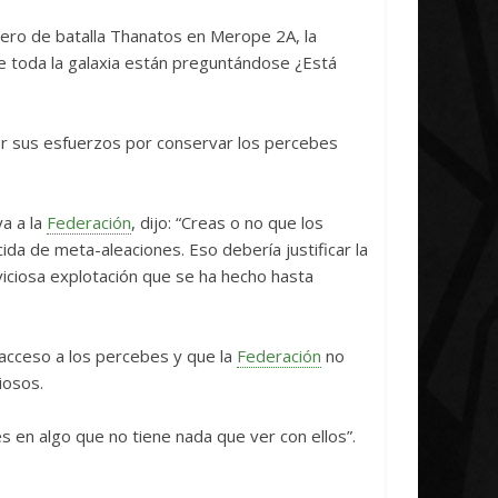
iative Concludes
Unica
ero de batalla Thanatos en Merope 2A, la
ril, 2026
Txus
0
7 abril, 2026
Txus
0
e toda la galaxia están preguntándose ¿Está
r sus esfuerzos por conservar los percebes
ya a la
Federación
, dijo: “Creas o no que los
ida de meta-aleaciones. Eso debería justificar la
viciosa explotación que se ha hecho hasta
 acceso a los percebes y que la
Federación
no
iosos.
s en algo que no tiene nada que ver con ellos”.