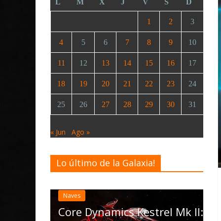
L
M
X
J
V
S
D
1
2
3
4
5
6
7
8
9
10
11
12
13
14
15
16
17
18
19
20
21
22
23
24
25
26
27
28
29
30
31
« Jun
Ago »
Lo último de la Galaxia!
Desarrollo
Noticias
Elite Dangerous reci
actualización 4.4.0: 
las Operations, el ve
namics Kestrel Mk II: