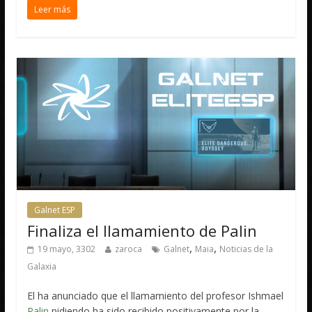
Leer más
Galnet ESP
Finaliza el llamamiento de Palin
,
,
19 mayo, 3302
zaroca
Galnet
Maia
Noticias de la
Galaxia
El ha anunciado que el llamamiento del profesor Ishmael
Palin
pidiendo ha sido recibido positivamente por la