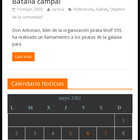
Batalla campal
,
,
19 mayo, 3302
zaroca
Federación
Galnet
Objetivo
de la comunidad
Don Antonaci, líder de la organización pirata Wolf 359,
ha realizado un llamamiento a los piratas de la galaxia
para
Leer más
Calendario Noticias
mayo 3302
L
M
X
J
V
S
D
1
2
3
4
5
6
7
8