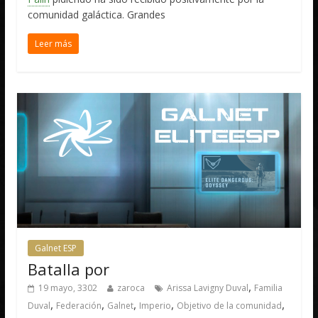
comunidad galáctica. Grandes
Leer más
Galnet ESP
Batalla por
,
19 mayo, 3302
zaroca
Arissa Lavigny Duval
Familia
,
,
,
,
,
Duval
Federación
Galnet
Imperio
Objetivo de la comunidad