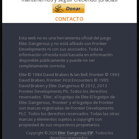
CONTACTO
Esta web no es una herramienta oficial del juego
Elite: Dangerous y no está afiliado con Frontier
Developments ni con sus asociados. Toda la
información ofrecida está basada en información
disponible públicamente y puede no ser
completamente correcta.
Elite © 1984 David Braben & Ian Bell. Frontier © 1993
David Braben, Frontier: First Encounters © 1995
David Braben y Elite: Dangerous © 2012, 2013
Frontier Developments Plc. Todos los derechos
reservados. 'Elite', el logotipo de Elite El logotipo de
Elite: Dangerous, 'Frontier' y el logotipo de Frontier
son marcas registradas de Frontier Developments
PLC. Todos los derechos reservados. Todas las otras
marcas y elementos sujetos a copyright son
propiedad de sus respectivos propietarios.
Copyright © 2026
Elite: Dangerous ESP
. Todos los
derechos reservados..