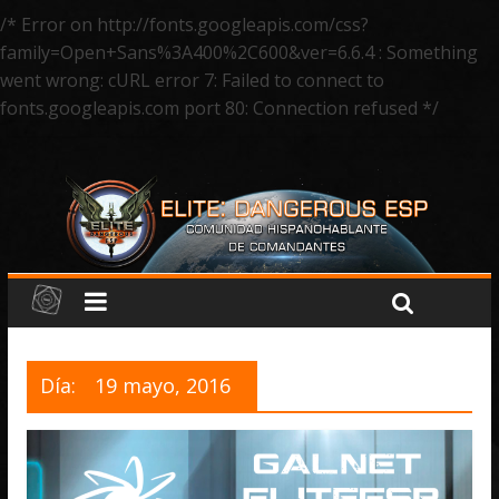
/* Error on http://fonts.googleapis.com/css?
family=Open+Sans%3A400%2C600&ver=6.6.4 : Something
went wrong: cURL error 7: Failed to connect to
fonts.googleapis.com port 80: Connection refused */
Día:
19 mayo, 2016