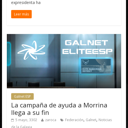
expresidenta ha
Leer más
Galnet ESP
La campaña de ayuda a Morrina
llega a su fin
,
,
5 mayo, 3302
zaroca
Federación
Galnet
Noticias
de la Galaxia