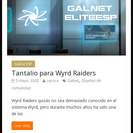
Galnet ESP
Tantalio para Wyrd Raiders
,
5 mayo, 3302
zaroca
Galnet
Objetivo de
comunidad
Wyrd Raiders quizás no sea demasiado conocido en el
sistema Wyrd, pero durante muchos años ha sido una
de las
Leer más