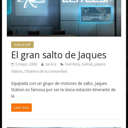
Galnet ESP
El gran salto de Jaques
,
,
5 mayo, 3302
zaroca
Fuel Rats
Galnet
Jaques
,
Station
Objetivo de la comunidad
Equipada con un grupo de motores de salto, Jaques
Station es famosa por ser la única estación itinerante de
la
Leer más