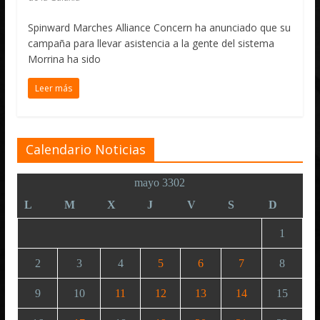
Spinward Marches Alliance Concern ha anunciado que su
campaña para llevar asistencia a la gente del sistema
Morrina ha sido
Leer más
Calendario Noticias
mayo 3302
L
M
X
J
V
S
D
1
2
3
4
5
6
7
8
9
10
11
12
13
14
15