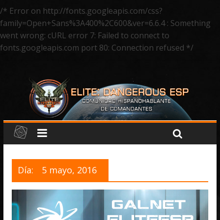
/* Error on http://fonts.googleapis.com/css?
family=Open+Sans%3A400%2C600&ver=6.6.4 : Something
went wrong: cURL error 7: Failed to connect to
fonts.googleapis.com port 80: Connection refused */
Día:
5 mayo, 2016