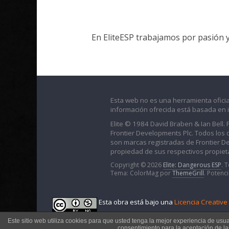
En EliteESP trabajamos por pasión 
Esta web no es una herramienta oficia
información ofrecida está basada en 
Elite © 1984 David Braben & Ian Bell.
Frontier Developments Plc. Todos los der
son marcas registradas de Frontier D
propiedad de sus respectivos propieta
Copyright © 2026
Elite: Dangerous ESP
. 
Tema: ColorMag por
ThemeGrill
. Potenc
Esta obra está bajo una
Licencia Creativ
Este sitio web utiliza cookies para que usted tenga la mejor experiencia de usu
consentimiento para la aceptación de l