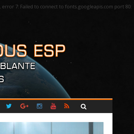
ror 7: Failed to connect to fonts.googleapis.com port 80: