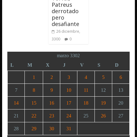
Patreus
derrotado
pero
desafiante
26 diciembre,
3300
0
marzo 3302
L
M
X
J
V
S
D
1
2
3
4
5
6
7
8
9
10
11
12
13
14
15
16
17
18
19
20
21
22
23
24
25
26
27
28
29
30
31