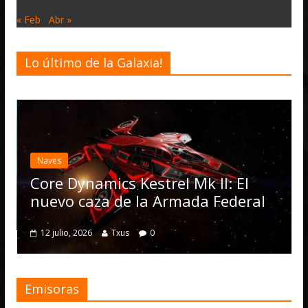
« Feb
Abr »
Lo último de la Galaxia!
Desarrollo
Noticias
Elite Dangero
actualización 
Operations, e
mics Kestrel Mk II: El
numerosas m
za de la Armada Federal
4 julio, 2026
Txus
Txus
0
Emisoras