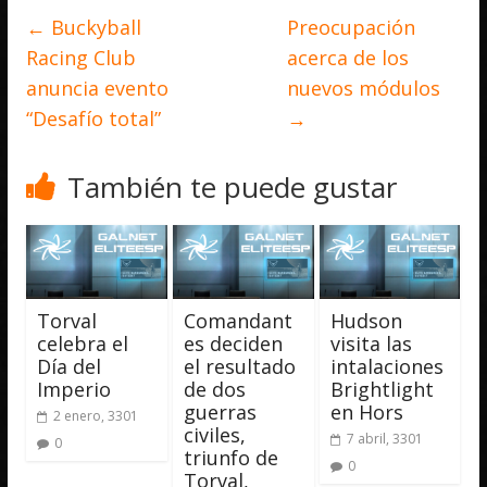
←
Buckyball
Preocupación
Racing Club
acerca de los
anuncia evento
nuevos módulos
“Desafío total”
→
También te puede gustar
Torval
Comandant
Hudson
celebra el
es deciden
visita las
Día del
el resultado
intalaciones
Imperio
de dos
Brightlight
guerras
en Hors
2 enero, 3301
civiles,
7 abril, 3301
0
triunfo de
0
Torval,