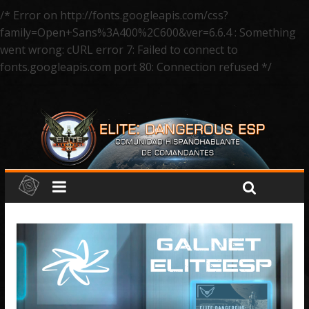
/* Error on http://fonts.googleapis.com/css?
family=Open+Sans%3A400%2C600&ver=6.6.4 : Something
went wrong: cURL error 7: Failed to connect to
fonts.googleapis.com port 80: Connection refused */