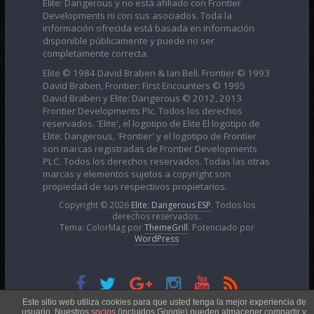
Elite: Dangerous y no está afiliado con Frontier
Developments ni con sus asociados. Toda la
información ofrecida está basada en información
disponible públicamente y puede no ser
completamente correcta.
Elite © 1984 David Braben & Ian Bell. Frontier © 1993
David Braben, Frontier: First Encounters © 1995
David Braben y Elite: Dangerous © 2012, 2013
Frontier Developments Plc. Todos los derechos
reservados. 'Elite', el logotipo de Elite El logotipo de
Elite: Dangerous, 'Frontier' y el logotipo de Frontier
son marcas registradas de Frontier Developments
PLC. Todos los derechos reservados. Todas las otras
marcas y elementos sujetos a copyright son
propiedad de sus respectivos propietarios.
Copyright © 2026
Elite: Dangerous ESP
. Todos los
derechos reservados..
Tema: ColorMag por
ThemeGrill
. Potenciado por
WordPress
Esta obra está bajo una
Licencia Creative Commons
Este sitio web utiliza cookies para que usted tenga la mejor experiencia de
usuario. Nuestros
socios
(incluidos Google) pueden almacener compartir y