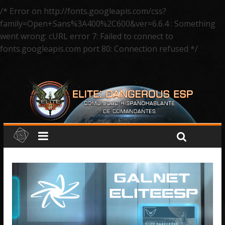
/* Error on http://fonts.googleapis.com/css?
family=Open+Sans%3A400%2C600&ver=6.6.4 : Something
went wrong: cURL error 7: Failed to connect to
fonts.googleapis.com port 80: Connection refused */