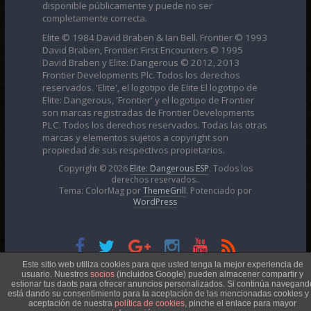
disponible públicamente y puede no ser
completamente correcta.
Elite © 1984 David Braben & Ian Bell. Frontier © 1993
David Braben, Frontier: First Encounters © 1995
David Braben y Elite: Dangerous © 2012, 2013
Frontier Developments Plc. Todos los derechos
reservados. 'Elite', el logotipo de Elite El logotipo de
Elite: Dangerous, 'Frontier' y el logotipo de Frontier
son marcas registradas de Frontier Developments
PLC. Todos los derechos reservados. Todas las otras
marcas y elementos sujetos a copyright son
propiedad de sus respectivos propietarios.
Copyright © 2026
Elite: Dangerous ESP
. Todos los
derechos reservados..
Tema: ColorMag por
ThemeGrill
. Potenciado por
WordPress
Esta obra está bajo una
Licencia Creative Commons
Este sitio web utiliza cookies para que usted tenga la mejor experiencia de
usuario. Nuestros
socios
(incluidos Google) pueden almacener compartir y
estionar tus daots para ofrecer anuncios personalizados. Si continúa navegand
está dando su consentimiento para la aceptación de las mencionadas cookies y 
Atribución-NoComercial 4.0 Internacional
aceptación de nuestra
política de cookies
, pinche el enlace para mayor