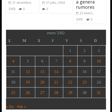
a genera
21 diciembre,
27 julio, 3304
rumores
3303
0
0
22 enero,
3305
0
enero 3302
L
M
X
J
V
S
D
1
2
3
4
5
6
7
8
9
10
11
12
13
14
15
16
17
18
19
20
21
22
23
24
25
26
27
28
29
30
31
« Dic
Feb »