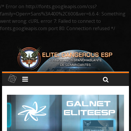
/* Error on http://fonts.googleapis.com/css?
family=Open+Sans%3A400%2C600&ver=6.6.4 : Something
went wrong: cURL error 7: Failed to connect to
fonts.googleapis.com port 80: Connection refused */