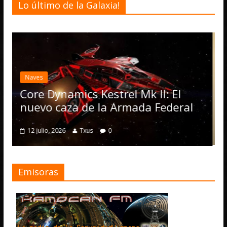
Lo último de la Galaxia!
Desarrollo
Noticias
Elite Dangerous recibe 
actualización 4.4.0: lle
Operations, el vehícul
rel Mk II: El
numerosas mejoras
Armada Federal
4 julio, 2026
Txus
0
Emisoras