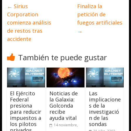
←
Sirius
Finaliza la
Corporation
petición de
comienza análisis
fuegos artificiales
de restos tras
→
accidente
También te puede gustar
El Ejército
Noticias de
Las
Federal
la Galaxia:
implicacione
presiona
Golconda
s de la
para reducir
recibe
investigació
impuestos a
ayuda vital
n de las
los pilotos
sondas
14 noviembre,
privados