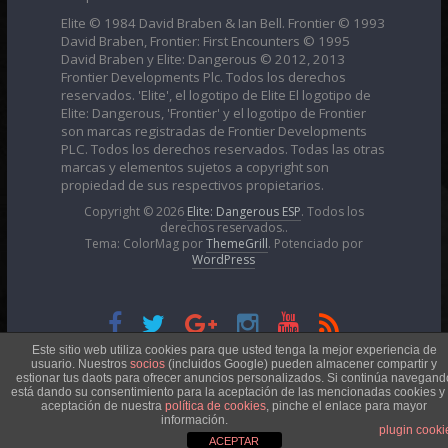
Elite © 1984 David Braben & Ian Bell. Frontier © 1993
David Braben, Frontier: First Encounters © 1995
David Braben y Elite: Dangerous © 2012, 2013
Frontier Developments Plc. Todos los derechos
reservados. 'Elite', el logotipo de Elite El logotipo de
Elite: Dangerous, 'Frontier' y el logotipo de Frontier
son marcas registradas de Frontier Developments
PLC. Todos los derechos reservados. Todas las otras
marcas y elementos sujetos a copyright son
propiedad de sus respectivos propietarios.
Copyright © 2026
Elite: Dangerous ESP
. Todos los
derechos reservados..
Tema: ColorMag por
ThemeGrill
. Potenciado por
WordPress
Esta obra está bajo una
Licencia Creative Commons
Este sitio web utiliza cookies para que usted tenga la mejor experiencia de
usuario. Nuestros
socios
(incluidos Google) pueden almacener compartir y
estionar tus daots para ofrecer anuncios personalizados. Si continúa navegand
está dando su consentimiento para la aceptación de las mencionadas cookies y 
Atribución-NoComercial 4.0 Internacional
aceptación de nuestra
política de cookies
, pinche el enlace para mayor
información.
plugin cooki
ACEPTAR