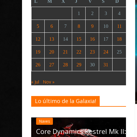
L
M
X
J
V
S
D
1
2
3
4
5
6
7
8
9
10
11
12
13
14
15
16
17
18
19
20
21
22
23
24
25
26
27
28
29
30
31
« Jul
Nov »
Lo último de la Galaxia!
Desarrollo
Elite Dan
actualiza
Naves
las Opera
da
Core Dynamics Kestrel Mk II: