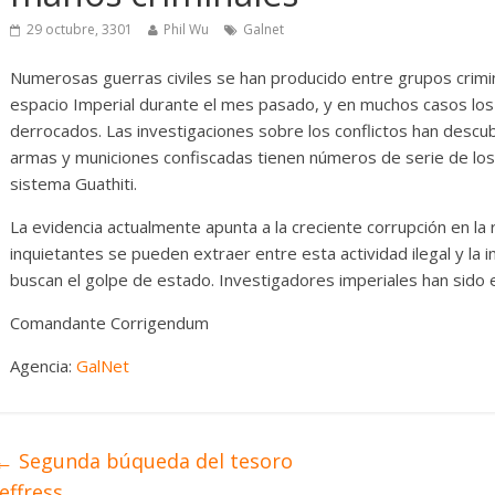
 numerosas
Diario de Desarrollo d
Mayo de 2026
29 octubre, 3301
Phil Wu
Galnet
Numerosas guerras civiles se han producido entre grupos crimi
Txus
0
28 mayo, 2026
Txus
0
espacio Imperial durante el mes pasado, y en muchos casos los 
derrocados. Las investigaciones sobre los conflictos han descu
armas y municiones confiscadas tienen números de serie de los
sistema Guathiti.
La evidencia actualmente apunta a la creciente corrupción en la
inquietantes se pueden extraer entre esta actividad ilegal y la i
buscan el golpe de estado. Investigadores imperiales han sido 
Comandante Corrigendum
Agencia:
GalNet
←
Segunda búqueda del tesoro
Jeffress