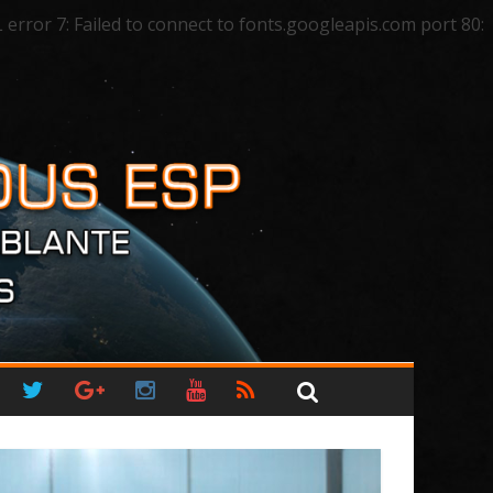
ror 7: Failed to connect to fonts.googleapis.com port 80: