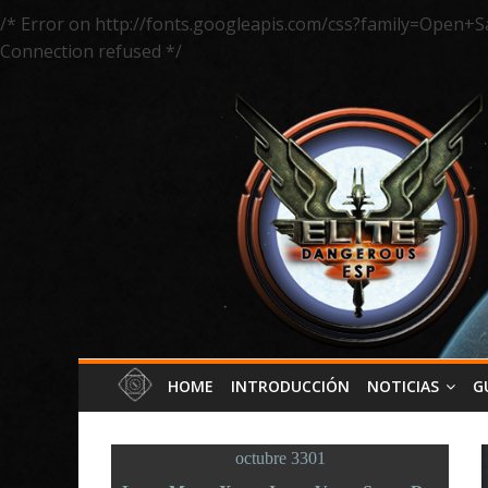
/* Error on http://fonts.googleapis.com/css?family=Open+S
Connection refused */
HOME
INTRODUCCIÓN
NOTICIAS
G
octubre 3301