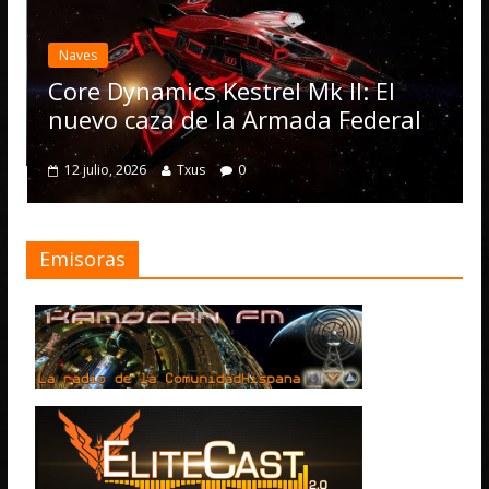
Elite Danger
actualización
Operations, 
amics Kestrel Mk II: El
numerosas 
aza de la Armada Federal
4 julio, 2026
Txu
26
Txus
0
Emisoras