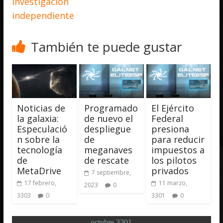
investigación
independiente
También te puede gustar
Noticias de
Programado
El Ejército
la galaxia:
de nuevo el
Federal
Especulació
despliegue
presiona
n sobre la
de
para reducir
tecnología
meganaves
impuestos a
de
de rescate
los pilotos
MetaDrive
privados
7 septiembre,
17 febrero,
11 marzo,
2023
0
3303
0
3301
0
octubre 3301