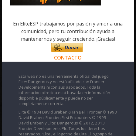
En EliteESP trabajamos por pasión y amor a una
comunidad, pero tu contribución ayuda a
mantenernos y seguir creciendo. ¡Gracias!
CONTACTO
Esta web no es una herramienta oficial del juego
Elite: Dangerous y no está afiliado con Frontier
Developments ni con sus asociados. Toda la
información ofrecida está basada en información
disponible públicamente y puede no ser
completamente correcta.
Elite © 1984 David Braben & Ian Bell. Frontier © 1993
David Braben, Frontier: First Encounters © 1995
David Braben y Elite: Dangerous © 2012, 2013
Frontier Developments Plc. Todos los derechos
reservados. 'Elite', el logotipo de Elite El logotipo de