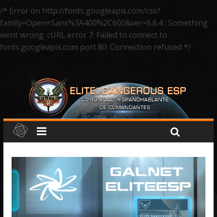
/* Error on http://fonts.googleapis.com/css?
family=Open+Sans%3A400%2C600&ver=6.6.4 : Something
went wrong: cURL error 7: Failed to connect to
fonts.googleapis.com port 80: Connection refused */