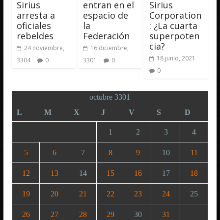
Sirius
entran en el
Sirius
arresta a
espacio de
Corporation
oficiales
la
: ¿La cuarta
rebeldes
Federación
superpoten
cia?
24 noviembre,
16 diciembre,
18 junio, 2021
3304
0
3301
0
0
octubre 3301
L
M
X
J
V
S
D
1
2
3
4
5
6
7
8
9
10
11
12
13
14
15
16
17
18
19
20
21
22
23
24
25
26
27
28
29
30
31