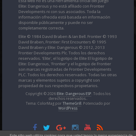
Elite: Dangerous y no está afiliado con Frontier
Developments ni con sus asociados. Toda la
información ofrecida está basada en información
disponible públicamente y puede no ser
completamente correcta.
Elite © 1984 David Braben & Ian Bell. Frontier © 1993
David Braben, Frontier: First Encounters © 1995
David Braben y Elite: Dangerous © 2012, 2013
Frontier Developments Plc. Todos los derechos
reservados. 'Elite', el logotipo de Elite El logotipo de
Elite: Dangerous, 'Frontier' y el logotipo de Frontier
son marcas registradas de Frontier Developments
PLC. Todos los derechos reservados. Todas las otras
marcas y elementos sujetos a copyright son
propiedad de sus respectivos propietarios.
Copyright © 2026
Elite: Dangerous ESP
. Todos los
derechos reservados..
Tema: ColorMag por
ThemeGrill
. Potenciado por
WordPress
Esta obra está bajo una
Licencia Creative Commons
Este sitio web utiliza cookies para que usted tenga la mejor experiencia de