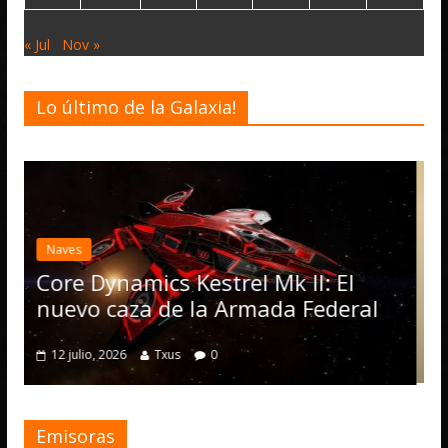
« Jul
Nov »
Lo último de la Galaxia!
Desarrollo
Noticias
Elite Dangerous recibe la
actualización 4.4.0: llegan 
Operations, el vehículo No
Mk II: El
numerosas mejoras
da Federal
4 julio, 2026
Txus
0
Emisoras