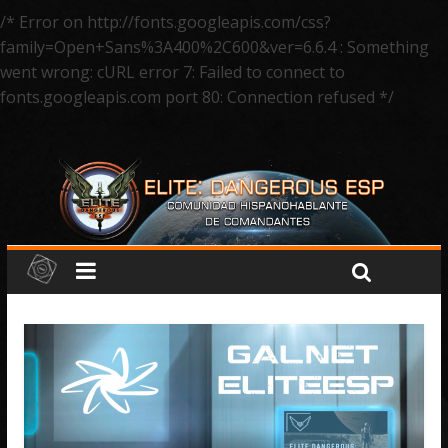
/* Error on http://fonts.googleapis.com/css?
family=Open+Sans%3A400%2C600&ver=6.6.4 : Something
went wrong: cURL error 7: Failed to connect to
fonts.googleapis.com port 80: Connection refused */