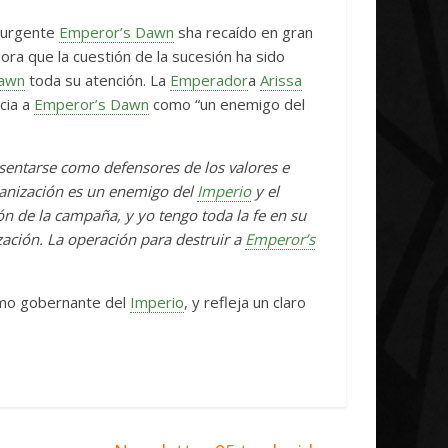
iative Concludes
Unica
nsurgente
Emperor’s Dawn
sha recaído en gran
il, 2026
Txus
0
7 abril, 2026
Txus
0
hora que la cuestión de la sucesión ha sido
Dawn
toda su atención. La
Emperador
a
Arissa
cia a
Emperor’s Dawn
como “un enemigo del
sentarse como defensores de los valores e
ganización es un enemigo del
Imperio
y el
n de la campaña, y yo tengo toda la fe en su
zación. La operación para destruir a
Emperor’s
mo gobernante del
Imperio
, y refleja un claro