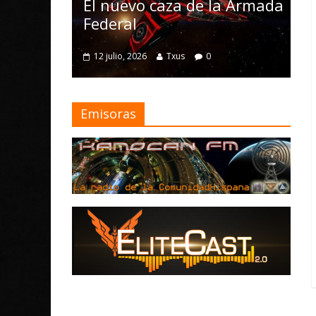
Nomad y numerosas
o caza de la Armada
mejoras
4 julio, 2026
Txus
0
26
Txus
0
Emisoras