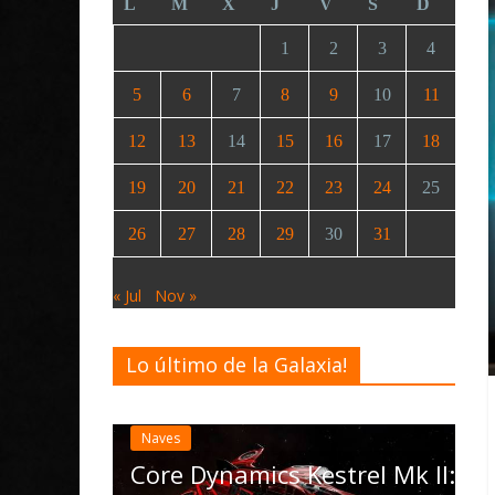
L
M
X
J
V
S
D
1
2
3
4
5
6
7
8
9
10
11
12
13
14
15
16
17
18
19
20
21
22
23
24
25
26
27
28
29
30
31
« Jul
Nov »
Lo último de la Galaxia!
Desarrollo
Noticias
Elite Dangerous recib
actualización 4.4.0: l
las Operations, el ve
namics Kestrel Mk II: