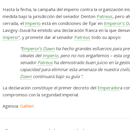
Diario de Desarrollo de
Init
Mayo de 2026
Hasta la fecha, la campaña del imperio contra la organización i
14 abr
medida bajo la jurisdicción del senador Denton
Patreus
, pero a
28 mayo, 2026
Txus
0
cerrada, el
Imperio
está en condiciones de fijar en
Emperor’s 
Lavigny-Duval ha emitido una declaración franca en la que denun
Imperio
”, y promete dar al senador
Patreus
todo su apoyo:
“
Emperor’s Dawn
ha hecho grandes esfuerzos para pre
ideales del
Imperio
, pero no nos engañemos – esta or
senador
Patreus
ha demostrado buen juicio en la gestió
capacidad para eliminar esta amenaza de nuestra civili
Dawn
continuará bajo su guía “.
La declaración constituye el primer decreto del
Emperador
a co
compromiso con la seguridad imperial.
Agencia:
GalNet