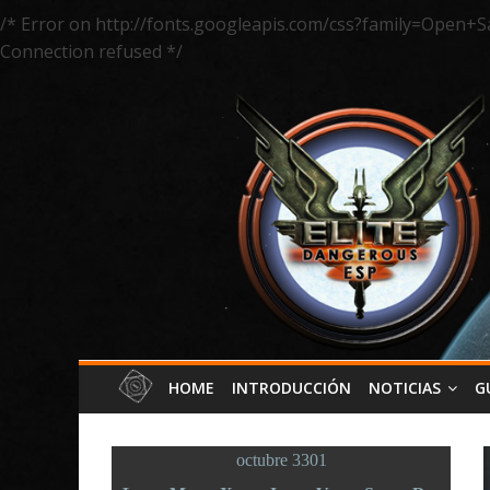
/* Error on http://fonts.googleapis.com/css?family=Open+S
Connection refused */
HOME
INTRODUCCIÓN
NOTICIAS
G
octubre 3301