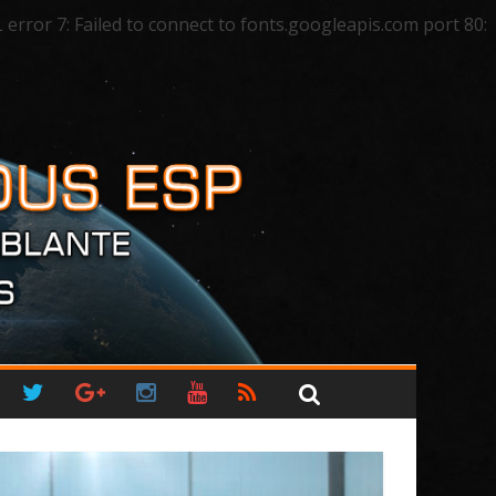
ror 7: Failed to connect to fonts.googleapis.com port 80: