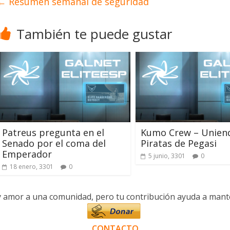
←
Resumen semanal de seguridad
También te puede gustar
Patreus pregunta en el
Kumo Crew – Uniend
Senado por el coma del
Piratas de Pegasi
Emperador
5 junio, 3301
0
18 enero, 3301
0
y amor a una comunidad, pero tu contribución ayuda a manten
CONTACTO