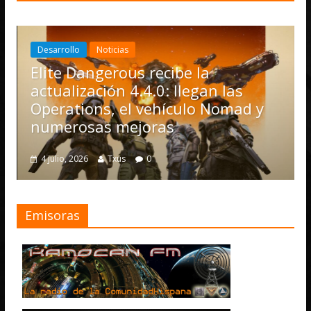
Desarrollo
Noticias
Elite Dangerous recibe la
actualización 4.4.0: llegan las
Operations, el vehículo Nomad y
numerosas mejoras
4 julio, 2026
Txus
0
Emisoras