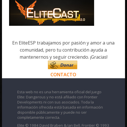
En EliteESP trabajamos por pasión y amor a una
comunidad, pero tu contribución ayuda a
mantenernos y seguir creciendo. ¡Gracias!
CONTACTO
Esta web no es una herramienta oficial del juego
Elite: Dangerous y no está afiliado con Frontier
Developments ni con sus asociados. Toda la
información ofrecida está basada en información
disponible públicamente y puede no ser
completamente correcta.
Elite © 1984 David Braben & Ian Bell. Frontier © 1993