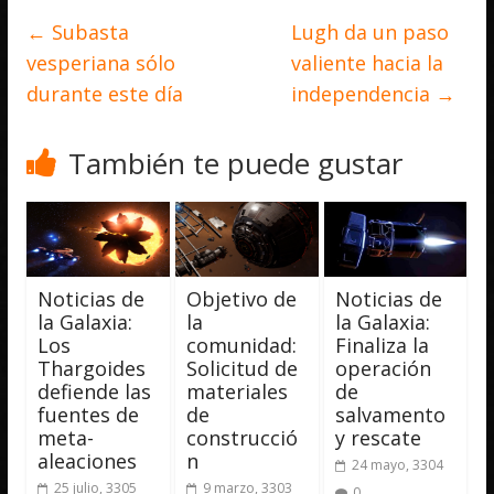
←
Subasta
Lugh da un paso
vesperiana sólo
valiente hacia la
durante este día
independencia
→
También te puede gustar
Noticias de
Objetivo de
Noticias de
la Galaxia:
la
la Galaxia:
Los
comunidad:
Finaliza la
Thargoides
Solicitud de
operación
defiende las
materiales
de
fuentes de
de
salvamento
meta-
construcció
y rescate
aleaciones
n
24 mayo, 3304
25 julio, 3305
9 marzo, 3303
0