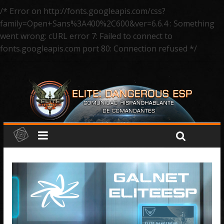
/* Error on http://fonts.googleapis.com/css?
family=Open+Sans%3A400%2C600&ver=6.6.4 : Something
went wrong: cURL error 7: Failed to connect to
fonts.googleapis.com port 80: Connection refused */