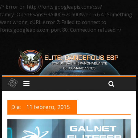
/* Error on http://fonts.googleapis.com/css?
family=Open+Sans%3A400%2C600&ver=6.6.4 : Something
went wrong: cURL error 7: Failed to connect to
fonts.googleapis.com port 80: Connection refused */
Día:
11 febrero, 2015