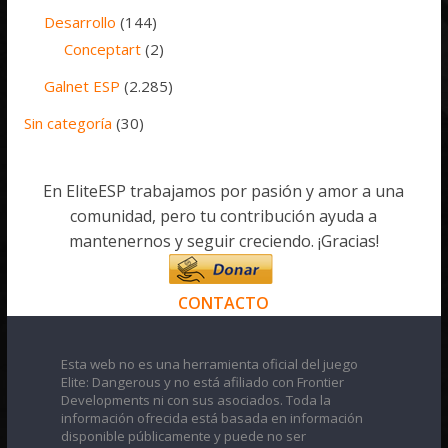
Desarrollo
(144)
Conceptart
(2)
Galnet ESP
(2.285)
Sin categoría
(30)
En EliteESP trabajamos por pasión y amor a una
comunidad, pero tu contribución ayuda a
mantenernos y seguir creciendo. ¡Gracias!
CONTACTO
Esta web no es una herramienta oficial del juego
Elite: Dangerous y no está afiliado con Frontier
Developments ni con sus asociados. Toda la
información ofrecida está basada en información
disponible públicamente y puede no ser