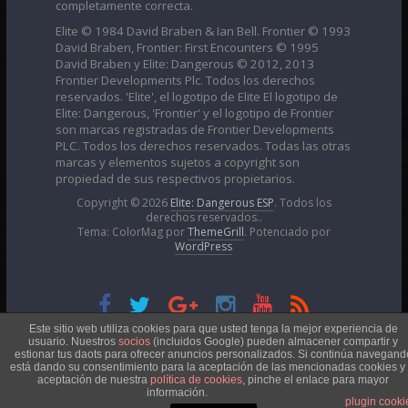
completamente correcta.
Elite © 1984 David Braben & Ian Bell. Frontier © 1993
David Braben, Frontier: First Encounters © 1995
David Braben y Elite: Dangerous © 2012, 2013
Frontier Developments Plc. Todos los derechos
reservados. 'Elite', el logotipo de Elite El logotipo de
Elite: Dangerous, 'Frontier' y el logotipo de Frontier
son marcas registradas de Frontier Developments
PLC. Todos los derechos reservados. Todas las otras
marcas y elementos sujetos a copyright son
propiedad de sus respectivos propietarios.
Copyright © 2026
Elite: Dangerous ESP
. Todos los
derechos reservados..
Tema: ColorMag por
ThemeGrill
. Potenciado por
WordPress
Esta obra está bajo una
Licencia Creative Commons
Este sitio web utiliza cookies para que usted tenga la mejor experiencia de
usuario. Nuestros
socios
(incluidos Google) pueden almacener compartir y
estionar tus daots para ofrecer anuncios personalizados. Si continúa navegand
está dando su consentimiento para la aceptación de las mencionadas cookies y 
Atribución-NoComercial 4.0 Internacional
aceptación de nuestra
política de cookies
, pinche el enlace para mayor
información.
plugin cooki