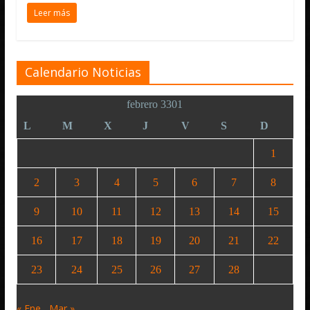
Leer más
Calendario Noticias
febrero 3301
L
M
X
J
V
S
D
1
2
3
4
5
6
7
8
9
10
11
12
13
14
15
16
17
18
19
20
21
22
23
24
25
26
27
28
« Ene
Mar »