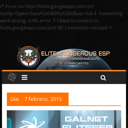
/* Error on http://fonts.googleapis.com/css?
family=Open+Sans%3A400%2C600&ver=6.6.4 : Something
went wrong: cURL error 7: Failed to connect to
fonts.googleapis.com port 80: Connection refused */
Día:
7 febrero, 2015