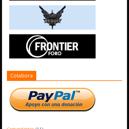
Colabora
Comandantes
(11)