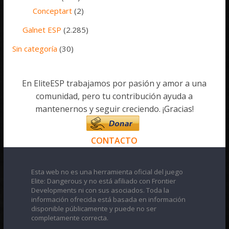
Conceptart
(2)
Galnet ESP
(2.285)
Sin categoría
(30)
En EliteESP trabajamos por pasión y amor a una
comunidad, pero tu contribución ayuda a
mantenernos y seguir creciendo. ¡Gracias!
CONTACTO
Esta web no es una herramienta oficial del juego
Elite: Dangerous y no está afiliado con Frontier
Developments ni con sus asociados. Toda la
información ofrecida está basada en información
disponible públicamente y puede no ser
completamente correcta.