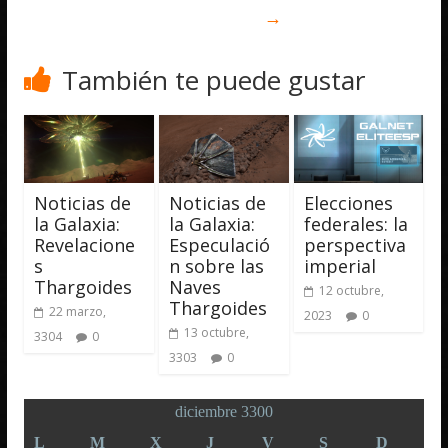
→
También te puede gustar
Noticias de
Noticias de
Elecciones
la Galaxia:
la Galaxia:
federales: la
Revelacione
Especulació
perspectiva
s
n sobre las
imperial
Thargoides
Naves
12 octubre,
Thargoides
22 marzo,
2023
0
13 octubre,
3304
0
3303
0
diciembre 3300
L
M
X
J
V
S
D