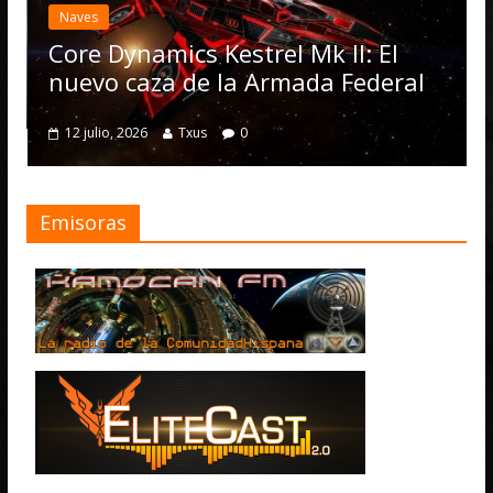
actualiz
es
Operati
e Dynamics Kestrel Mk II: El
numero
vo caza de la Armada Federal
4 julio, 2026
julio, 2026
Txus
0
Emisoras