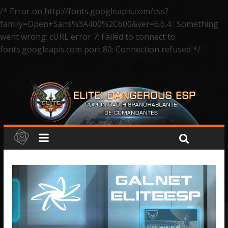
/* Error on http://fonts.googleapis.com/css?
family=Open+Sans%3A400%2C600&ver=6.6.4 : Something
went wrong: cURL error 7: Failed to connect to
fonts.googleapis.com port 80: Connection refused */