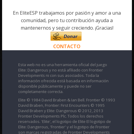
En EliteESP trabajamos por pasión y amor a una
comunidad, pero tu contribución ayuda a
mantenernos y seguir creciendo. ¡Gracias!
CONTACTO
Esta web no es una herramienta oficial del juego
Elite: Dangerous y no está afiliado con Frontier
Developments ni con sus asociados. Toda la
información ofrecida está basada en información
disponible públicamente y puede no ser
completamente correcta.
Elite © 1984 David Braben & Ian Bell. Frontier © 1993
David Braben, Frontier: First Encounters © 1995
David Braben y Elite: Dangerous © 2012, 2013
Frontier Developments Plc. Todos los derechos
reservados. 'Elite', el logotipo de Elite El logotipo de
Elite: Dangerous, 'Frontier' y el logotipo de Frontier
son marcas registradas de Frontier Developments