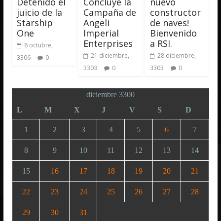
Detenido el
Concluye la
nuevo
juicio de la
Campaña de
constructor
Starship
Angeli
de naves!
One
Imperial
Bienvenido
Enterprises
a RSI.
6 octubre,
21 diciembre,
28 diciembre,
3306
0
3303
0
3303
0
diciembre 3300
L
M
X
J
V
S
D
1
2
3
4
5
6
7
8
9
10
11
12
13
14
15
16
17
18
19
20
21
22
23
24
25
26
27
28
29
30
31