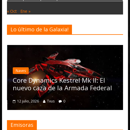
« Oct
Ene »
Lo último de la Galaxia!
Desarro
Elite
actua
Naves
Opera
Core Dynamics Kestrel Mk II: El
nume
nuevo caza de la Armada Federal
4 julio,
12 julio, 2026
Txus
0
Emisoras