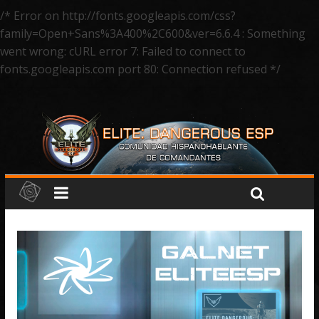
/* Error on http://fonts.googleapis.com/css?
family=Open+Sans%3A400%2C600&ver=6.6.4 : Something
went wrong: cURL error 7: Failed to connect to
fonts.googleapis.com port 80: Connection refused */