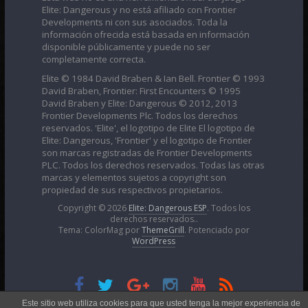
Elite: Dangerous y no está afiliado con Frontier
Developments ni con sus asociados. Toda la
información ofrecida está basada en información
disponible públicamente y puede no ser
completamente correcta.
Elite © 1984 David Braben & Ian Bell. Frontier © 1993
David Braben, Frontier: First Encounters © 1995
David Braben y Elite: Dangerous © 2012, 2013
Frontier Developments Plc. Todos los derechos
reservados. 'Elite', el logotipo de Elite El logotipo de
Elite: Dangerous, 'Frontier' y el logotipo de Frontier
son marcas registradas de Frontier Developments
PLC. Todos los derechos reservados. Todas las otras
marcas y elementos sujetos a copyright son
propiedad de sus respectivos propietarios.
Copyright © 2026
Elite: Dangerous ESP
. Todos los
derechos reservados..
Tema: ColorMag por
ThemeGrill
. Potenciado por
WordPress
Esta obra está bajo una
Licencia Creative Commons
Este sitio web utiliza cookies para que usted tenga la mejor experiencia de