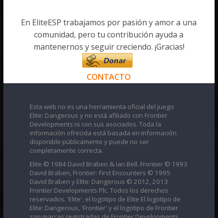
En EliteESP trabajamos por pasión y amor a una
comunidad, pero tu contribución ayuda a
mantenernos y seguir creciendo. ¡Gracias!
CONTACTO
Esta web no es una herramienta oficial del juego
Elite: Dangerous y no está afiliado con Frontier
Developments ni con sus asociados. Toda la
información ofrecida está basada en información
disponible públicamente y puede no ser
completamente correcta.
Elite © 1984 David Braben & Ian Bell. Frontier © 1993
David Braben, Frontier: First Encounters © 1995
David Braben y Elite: Dangerous © 2012, 2013
Frontier Developments Plc. Todos los derechos
reservados. 'Elite', el logotipo de Elite El logotipo de
Elite: Dangerous, 'Frontier' y el logotipo de Frontier
son marcas registradas de Frontier Developments