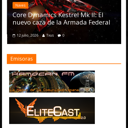
ac
Naves
O
Core Dynamics Kestrel Mk II: El
n
nuevo caza de la Armada Federal
12 julio, 2026
Txus
0
Emisoras