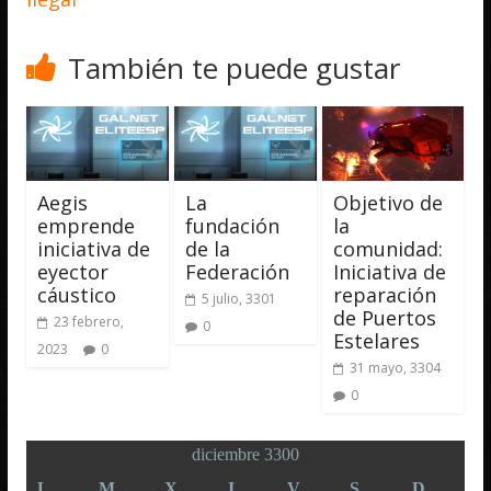
También te puede gustar
Aegis
La
Objetivo de
emprende
fundación
la
iniciativa de
de la
comunidad:
eyector
Federación
Iniciativa de
cáustico
reparación
5 julio, 3301
de Puertos
23 febrero,
0
Estelares
2023
0
31 mayo, 3304
0
diciembre 3300
L
M
X
J
V
S
D