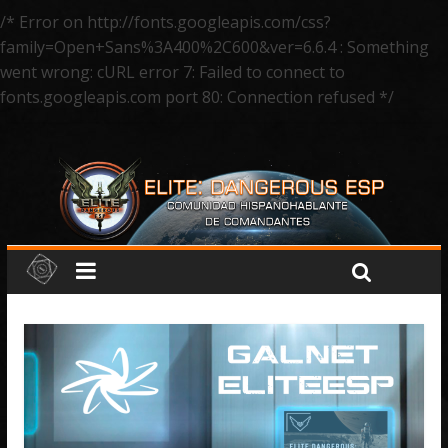
/* Error on http://fonts.googleapis.com/css?
family=Open+Sans%3A400%2C600&ver=6.6.4 : Something
went wrong: cURL error 7: Failed to connect to
fonts.googleapis.com port 80: Connection refused */