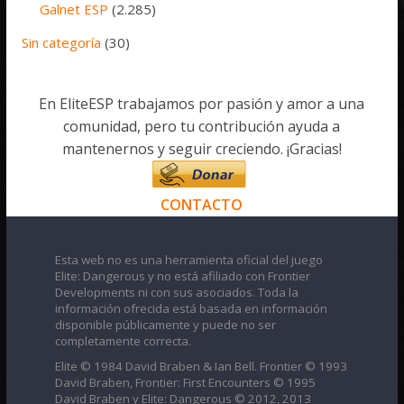
Galnet ESP
(2.285)
Sin categoría
(30)
En EliteESP trabajamos por pasión y amor a una
comunidad, pero tu contribución ayuda a
mantenernos y seguir creciendo. ¡Gracias!
CONTACTO
Esta web no es una herramienta oficial del juego
Elite: Dangerous y no está afiliado con Frontier
Developments ni con sus asociados. Toda la
información ofrecida está basada en información
disponible públicamente y puede no ser
completamente correcta.
Elite © 1984 David Braben & Ian Bell. Frontier © 1993
David Braben, Frontier: First Encounters © 1995
David Braben y Elite: Dangerous © 2012, 2013