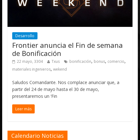
Desarrollo
Frontier anuncia el Fin de semana
de Bonificación
,
,
,
22 mayo, 3304
Txus
bonificación
bonus
comercio
,
materiales ingenieros
wekend
Saludos Comandante. Nos complace anunciar que, a
partir del 24 de mayo hasta el 30 de mayo,
presentaremos un ‘Fin
Leer más
Calendario Noticias