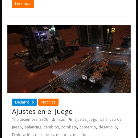
Leer más
Desarrollo
Noticias
Ajustes en el Juego
,
5 diciembre, 3306
Txus
ajustes juego
balanceo del
,
,
,
,
,
,
juego
balancing
cambios
combate
comercio
desarrollo
,
,
,
Exploración
mecanicas
mejoras
minería