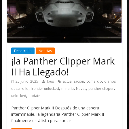
Desarrollo
Noticias
¡la Panther Clipper Mark
II Ha Llegado!
,
,
25 junio, 2025
Txus
actualización
comercio
diarios
,
,
,
,
,
desarrollo
frontier unlocked
minería
Naves
panther clipper
,
unlocked
update
Panther Clipper Mark II Después de una espera
interminable, la legendaria Panther Clipper Mark II
finalmente está lista para surcar