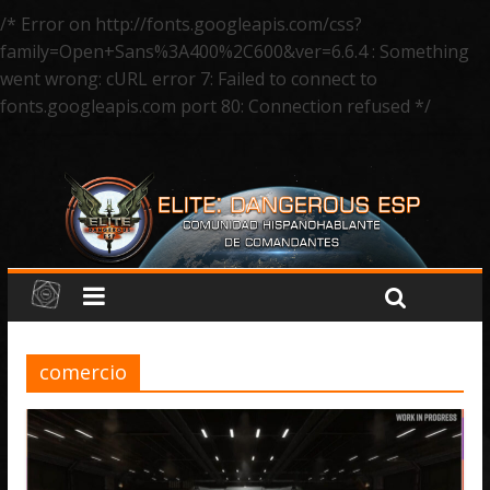
/* Error on http://fonts.googleapis.com/css?
family=Open+Sans%3A400%2C600&ver=6.6.4 : Something
went wrong: cURL error 7: Failed to connect to
fonts.googleapis.com port 80: Connection refused */
comercio