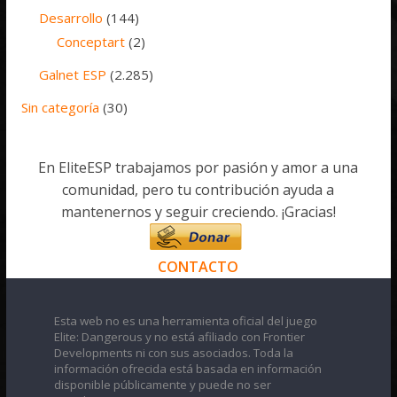
Desarrollo
(144)
Conceptart
(2)
Galnet ESP
(2.285)
Sin categoría
(30)
En EliteESP trabajamos por pasión y amor a una
comunidad, pero tu contribución ayuda a
mantenernos y seguir creciendo. ¡Gracias!
CONTACTO
Esta web no es una herramienta oficial del juego
Elite: Dangerous y no está afiliado con Frontier
Developments ni con sus asociados. Toda la
información ofrecida está basada en información
disponible públicamente y puede no ser