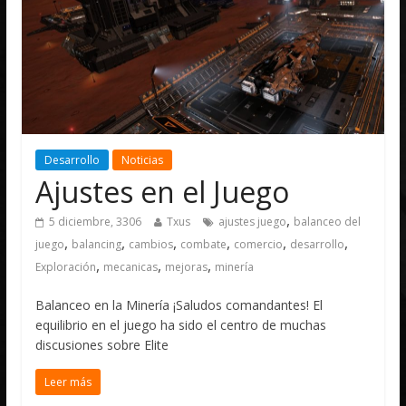
Desarrollo
Noticias
Ajustes en el Juego
,
5 diciembre, 3306
Txus
ajustes juego
balanceo del
,
,
,
,
,
,
juego
balancing
cambios
combate
comercio
desarrollo
,
,
,
Exploración
mecanicas
mejoras
minería
Balanceo en la Minería ¡Saludos comandantes! El
equilibrio en el juego ha sido el centro de muchas
discusiones sobre Elite
Leer más