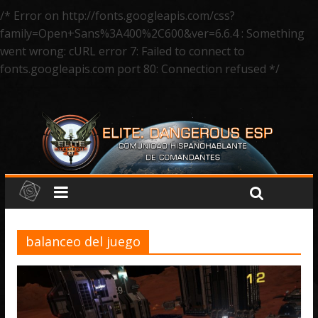
/* Error on http://fonts.googleapis.com/css?
family=Open+Sans%3A400%2C600&ver=6.6.4 : Something
went wrong: cURL error 7: Failed to connect to
fonts.googleapis.com port 80: Connection refused */
balanceo del juego