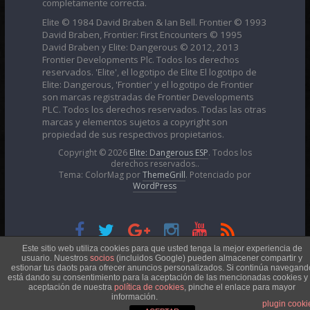
completamente correcta.
Elite © 1984 David Braben & Ian Bell. Frontier © 1993
David Braben, Frontier: First Encounters © 1995
David Braben y Elite: Dangerous © 2012, 2013
Frontier Developments Plc. Todos los derechos
reservados. 'Elite', el logotipo de Elite El logotipo de
Elite: Dangerous, 'Frontier' y el logotipo de Frontier
son marcas registradas de Frontier Developments
PLC. Todos los derechos reservados. Todas las otras
marcas y elementos sujetos a copyright son
propiedad de sus respectivos propietarios.
Copyright © 2026
Elite: Dangerous ESP
. Todos los
derechos reservados..
Tema: ColorMag por
ThemeGrill
. Potenciado por
WordPress
Esta obra está bajo una
Licencia Creative Commons
Este sitio web utiliza cookies para que usted tenga la mejor experiencia de
usuario. Nuestros
socios
(incluidos Google) pueden almacener compartir y
estionar tus daots para ofrecer anuncios personalizados. Si continúa navegand
está dando su consentimiento para la aceptación de las mencionadas cookies y 
Atribución-NoComercial 4.0 Internacional
aceptación de nuestra
política de cookies
, pinche el enlace para mayor
información.
plugin cooki