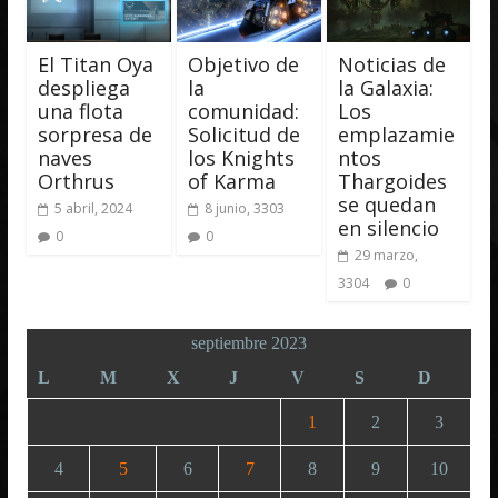
El Titan Oya
Objetivo de
Noticias de
despliega
la
la Galaxia:
una flota
comunidad:
Los
sorpresa de
Solicitud de
emplazamie
naves
los Knights
ntos
Orthrus
of Karma
Thargoides
se quedan
5 abril, 2024
8 junio, 3303
en silencio
0
0
29 marzo,
3304
0
septiembre 2023
L
M
X
J
V
S
D
1
2
3
4
5
6
7
8
9
10