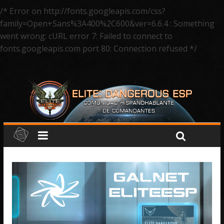
/* Error on http://fonts.googleapis.com/css?
family=Open+Sans%3A400%2C600&ver=6.6.4 : Something
went wrong: cURL error 7: Failed to connect to
fonts.googleapis.com port 80: Connection refused */