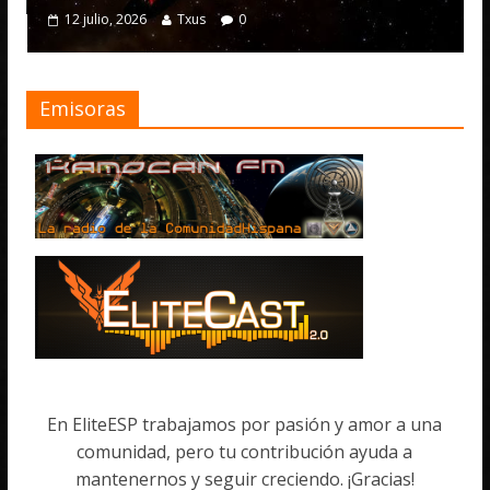
4 julio, 2026
Txus
Txus
0
Emisoras
En EliteESP trabajamos por pasión y amor a una
comunidad, pero tu contribución ayuda a
mantenernos y seguir creciendo. ¡Gracias!