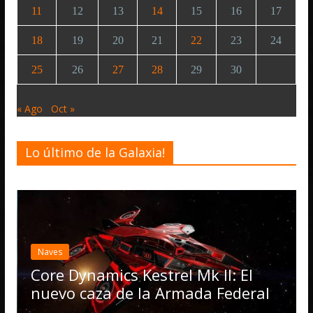
11
12
13
14
15
16
17
18
19
20
21
22
23
24
25
26
27
28
29
30
« Ago
Oct »
Lo último de la Galaxia!
Desarrollo
Noticias
Elite Dangerous 
actualización 4.4
Operations, el 
s Kestrel Mk II: El
numerosas mejo
de la Armada Federal