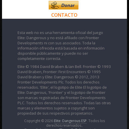
CONTACTO
Esta web no es una herramienta oficial del juego
Elite: Dangerous y no está afiliado con Frontier
Developments ni con sus asociados. Toda la
información ofrecida está basada en información
disponible públicamente y puede no ser
completamente correcta.
Elite © 1984 David Braben & Ian Bell. Frontier © 1993
David Braben, Frontier: First Encounters © 1995
David Braben y Elite: Dangerous © 2012, 2013
Frontier Developments Plc. Todos los derechos
reservados. 'Elite', el logotipo de Elite El logotipo de
Elite: Dangerous, 'Frontier' y el logotipo de Frontier
son marcas registradas de Frontier Developments
PLC. Todos los derechos reservados. Todas las otras
marcas y elementos sujetos a copyright son
propiedad de sus respectivos propietarios.
Copyright © 2026
Elite: Dangerous ESP
. Todos los
derechos reservados..