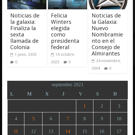
Noticias de
Felicia
Noticias de
la galaxia:
Winters
la Galaxia:
Finaliza la
elegida
Nuevo
sexta
como
Nombramie
llamada de
presidenta
nto en el
Colonia
federal
Consejo de
Almirantes
1 junio, 3303
16 octubre,
24 noviembre,
0
2023
0
3304
0
septiembre 2023
L
M
X
J
V
S
D
1
2
3
4
5
6
7
8
9
10
11
12
13
14
15
16
17