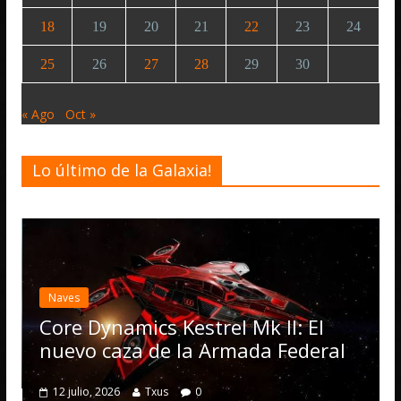
18
19
20
21
22
23
24
25
26
27
28
29
30
« Ago
Oct »
Lo último de la Galaxia!
Desarrollo
Notici
Elite Danger
actualización
Operations, 
amics Kestrel Mk II: El
numerosas 
aza de la Armada Federal
4 julio, 2026
Txu
26
Txus
0