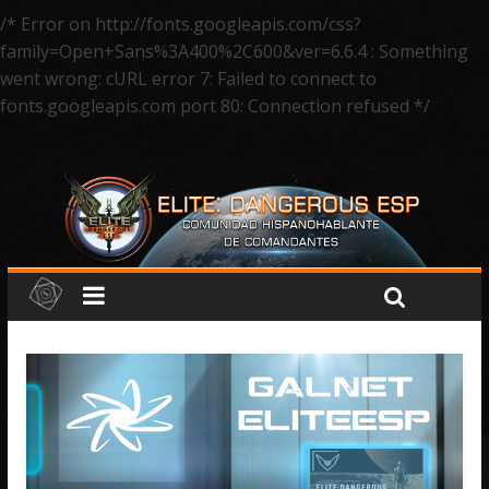
/* Error on http://fonts.googleapis.com/css?
family=Open+Sans%3A400%2C600&ver=6.6.4 : Something
went wrong: cURL error 7: Failed to connect to
fonts.googleapis.com port 80: Connection refused */