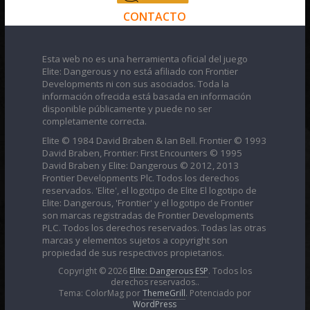
CONTACTO
Esta web no es una herramienta oficial del juego
Elite: Dangerous y no está afiliado con Frontier
Developments ni con sus asociados. Toda la
información ofrecida está basada en información
disponible públicamente y puede no ser
completamente correcta.
Elite © 1984 David Braben & Ian Bell. Frontier © 1993
David Braben, Frontier: First Encounters © 1995
David Braben y Elite: Dangerous © 2012, 2013
Frontier Developments Plc. Todos los derechos
reservados. 'Elite', el logotipo de Elite El logotipo de
Elite: Dangerous, 'Frontier' y el logotipo de Frontier
son marcas registradas de Frontier Developments
PLC. Todos los derechos reservados. Todas las otras
marcas y elementos sujetos a copyright son
propiedad de sus respectivos propietarios.
Copyright © 2026
Elite: Dangerous ESP
. Todos los
derechos reservados..
Tema: ColorMag por
ThemeGrill
. Potenciado por
WordPress