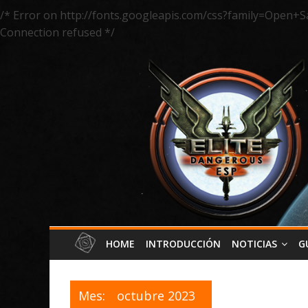
/* Error on http://fonts.googleapis.com/css?family=Open+S
Connection refused */
HOME
INTRODUCCIÓN
NOTICIAS
G
Mes:
octubre 2023