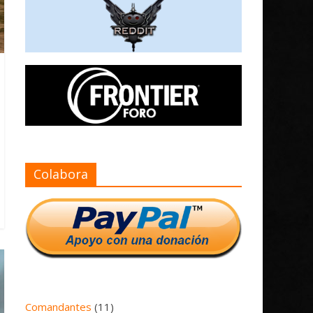
Colabora
Comandantes
(11)