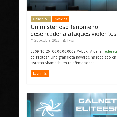
Galnet ESP
Noticias
Un misterioso fenómeno
desencadena ataques violentos
26 octubre, 2023
Txus
3309-10-26T00:00:00.000Z *ALERTA de la
Federac
de Pilotos* Una gran flota naval se ha rebelado en 
sistema Shamash, entre afirmaciones
Leer más