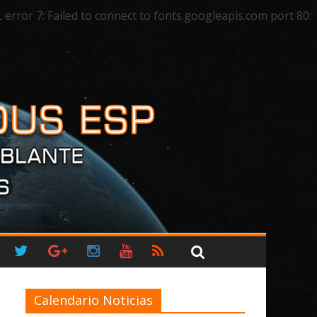
ror 7: Failed to connect to fonts.googleapis.com port 80:
Calendario Noticias