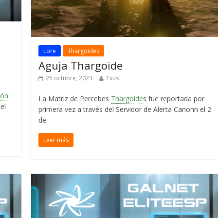
Lore
Thargoides
Aguja Thargoide
25 octubre, 2023
Txus
ión
La Matriz de Percebes
Thargoide
s fue reportada por
el
primera vez a través del Servidor de Alerta Canonn el 2
de
Leer más