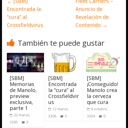
←
[SBM]
Fleet Carriers –
Encontrada la
Anuncio de
“cura” al
Revelación de
Crossfieldvirus
Contenido
→
También te puede gustar
[SBM]
[SBM]
[SBM]
Memorias
Encontrada
¡Conseguido!
de Manolo,
la “cura” al
Manolo crea
preview
Crossfieldvir
la cerveza
exclusiva,
us
que cura
parte 1
12 marzo,
8 octubre,
22 marzo,
3306
0
3304
0
3305
0