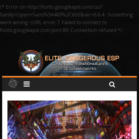
/* Error on http://fonts.googleapis.com/css?
family=Open+Sans%3A400%2C600&ver=6.6.4 : Something
went wrong: cURL error 7: Failed to connect to
fonts.googleapis.com port 80: Connection refused */