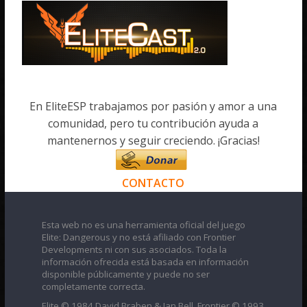
En EliteESP trabajamos por pasión y amor a una
comunidad, pero tu contribución ayuda a
mantenernos y seguir creciendo. ¡Gracias!
CONTACTO
Esta web no es una herramienta oficial del juego
Elite: Dangerous y no está afiliado con Frontier
Developments ni con sus asociados. Toda la
información ofrecida está basada en información
disponible públicamente y puede no ser
completamente correcta.
Elite © 1984 David Braben & Ian Bell. Frontier © 1993