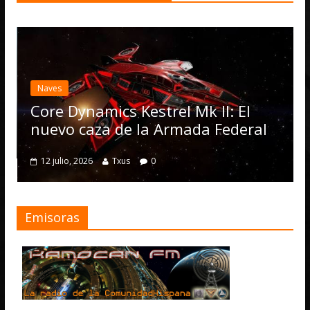
Desarr
Elit
actua
Naves
Oper
Core Dynamics Kestrel Mk II: El
nume
nuevo caza de la Armada Federal
4 juli
12 julio, 2026
Txus
0
Emisoras