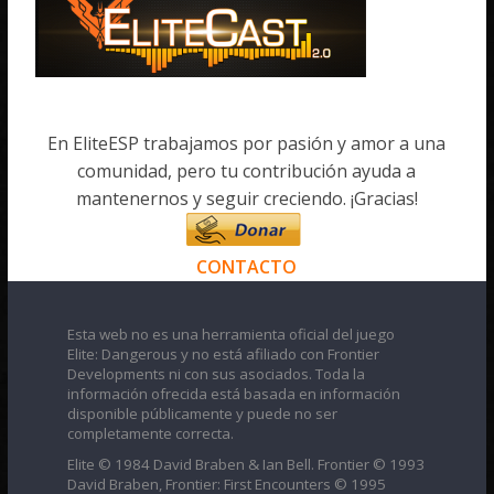
En EliteESP trabajamos por pasión y amor a una
comunidad, pero tu contribución ayuda a
mantenernos y seguir creciendo. ¡Gracias!
CONTACTO
Esta web no es una herramienta oficial del juego
Elite: Dangerous y no está afiliado con Frontier
Developments ni con sus asociados. Toda la
información ofrecida está basada en información
disponible públicamente y puede no ser
completamente correcta.
Elite © 1984 David Braben & Ian Bell. Frontier © 1993
David Braben, Frontier: First Encounters © 1995