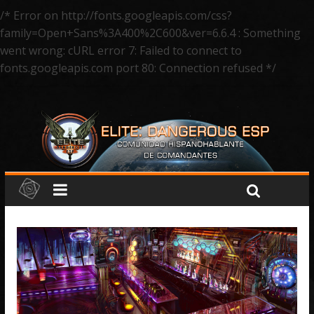
/* Error on http://fonts.googleapis.com/css?
family=Open+Sans%3A400%2C600&ver=6.6.4 : Something
went wrong: cURL error 7: Failed to connect to
fonts.googleapis.com port 80: Connection refused */