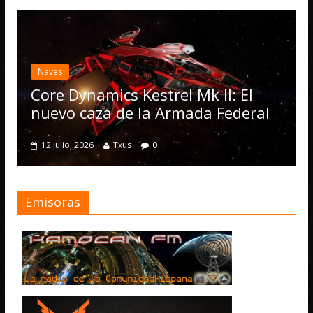
Desarrollo
Elite Da
actualiz
es
Operati
e Dynamics Kestrel Mk II: El
numero
vo caza de la Armada Federal
4 julio, 2026
julio, 2026
Txus
0
Emisoras