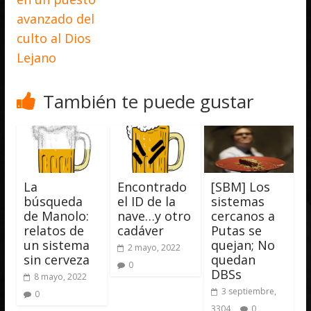
avanzado del
culto al Dios
Lejano
También te puede gustar
La
Encontrado
[SBM] Los
búsqueda
el ID de la
sistemas
de Manolo:
nave…y otro
cercanos a
relatos de
cadáver
Putas se
un sistema
quejan; No
2 mayo, 2022
sin cerveza
quedan
0
DBSs
8 mayo, 2022
3 septiembre,
0
3304
0