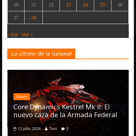
20
21
22
23
24
25
26
27
28
« Ene
Mar »
Lo último de la Galaxia!
Naves
Core Dynamics Kestrel Mk II: El
nuevo caza de la Armada Federal
12 julio, 2026
Txus
0