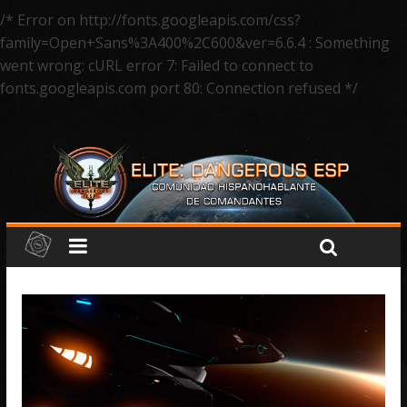
/* Error on http://fonts.googleapis.com/css?
family=Open+Sans%3A400%2C600&ver=6.6.4 : Something
went wrong: cURL error 7: Failed to connect to
fonts.googleapis.com port 80: Connection refused */