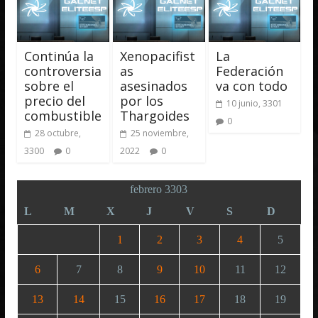
Continúa la
Xenopacifist
La
controversia
as
Federación
sobre el
asesinados
va con todo
precio del
por los
10 junio, 3301
combustible
Thargoides
0
28 octubre,
25 noviembre,
3300
0
2022
0
febrero 3303
L
M
X
J
V
S
D
1
2
3
4
5
6
7
8
9
10
11
12
13
14
15
16
17
18
19