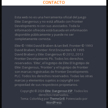
CONTACTO
Esta web no es una herramienta oficial del juego
Elite: Dangerous y no está afiliado con Frontier
Developments ni con sus asociados. Toda la
información ofrecida está basada en información
disponible públicamente y puede no ser
completamente correcta.
Elite © 1984 David Braben & Ian Bell. Frontier © 1993
David Braben, Frontier: First Encounters © 1995
David Braben y Elite: Dangerous © 2012, 2013
Frontier Developments Plc. Todos los derechos
reservados. 'Elite', el logotipo de Elite El logotipo de
Elite: Dangerous, 'Frontier' y el logotipo de Frontier
son marcas registradas de Frontier Developments
PLC. Todos los derechos reservados. Todas las otras
marcas y elementos sujetos a copyright son
propiedad de sus respectivos propietarios.
Copyright © 2026
Elite: Dangerous ESP
. Todos los
derechos reservados..
Tema: ColorMag por
ThemeGrill
. Potenciado por
WordPress