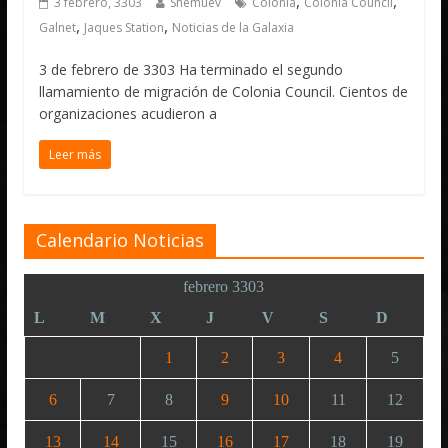
,
,
3 febrero, 3303
Shemuev
Colonia
Colonia Council
,
,
Galnet
Jaques Station
Noticias de la Galaxia
3 de febrero de 3303 Ha terminado el segundo
llamamiento de migración de Colonia Council. Cientos de
organizaciones acudieron a
Leer más
Calendario Noticias
febrero 3303
L
M
X
J
V
S
D
1
2
3
4
5
6
7
8
9
10
11
12
13
14
15
16
17
18
19