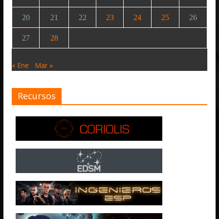
20
21
22
23
24
25
26
27
28
« Ene
Mar »
Recursos