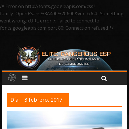
/* Error on http://fonts.googleapis.com/css?
family=Open+Sans%3A400%2C600&ver=6.6.4 : Something
went wrong: cURL error 7: Failed to connect to
fonts.googleapis.com port 80: Connection refused */
Día:
3 febrero, 2017