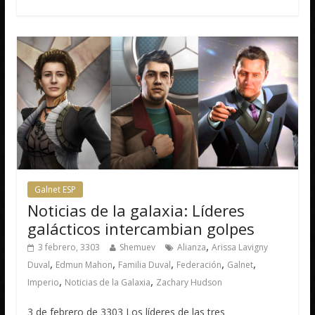
Galnet ESP
Noticias de la galaxia: Líderes
galácticos intercambian golpes
,
3 febrero, 3303
Shemuev
Alianza
Arissa Lavigny
,
,
,
,
,
Duval
Edmun Mahon
Familia Duval
Federación
Galnet
,
,
Imperio
Noticias de la Galaxia
Zachary Hudson
3 de febrero de 3303 Los líderes de las tres