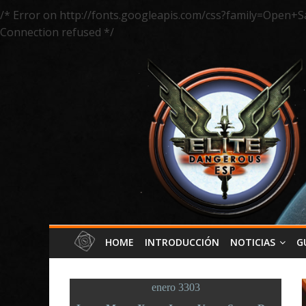
/* Error on http://fonts.googleapis.com/css?family=Open+S
Connection refused */
HOME
INTRODUCCIÓN
NOTICIAS
G
enero 3303