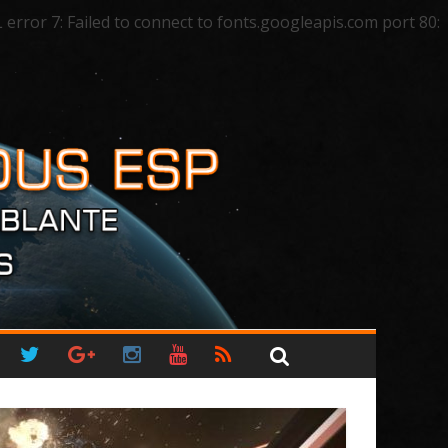
ror 7: Failed to connect to fonts.googleapis.com port 80: