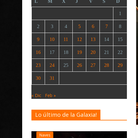
L
M
X
J
V
S
D
1
2
3
4
5
6
7
8
9
10
11
12
13
14
15
16
17
18
19
20
21
22
23
24
25
26
27
28
29
30
31
« Dic
Feb »
Lo último de la Galaxia!
Desarrollo
Noticias
Elite Dangerous recibe la
actualización 4.4.0: llegan