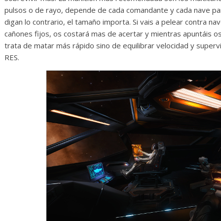
pulsos o de rayo, depende de cada comandante y cada nave par
digan lo contrario, el tamaño importa. Si vais a pelear contra 
cañones fijos, os costará mas de acertar y mientras apuntáis 
trata de matar más rápido sino de equilibrar velocidad y superv
RES.