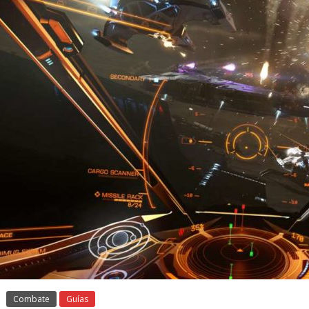
Combate
Guías
Galnet ESP
Noticias