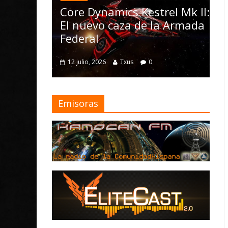
las Operations, el vehículo
D
rel Mk II:
Nomad y numerosas
D
la Armada
mejoras
M
4 julio, 2026
Txus
0
Emisoras