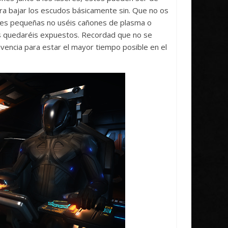
a bajar los escudos básicamente sin. Que no os
naves pequeñas no uséis cañones de plasma o
os quedaréis expuestos. Recordad que no se
ivencia para estar el mayor tiempo posible en el