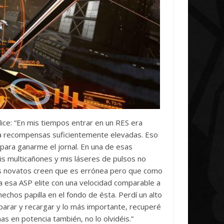
dice: “En mis tiempos entrar en un RES era
a recompensas suficientemente elevadas. Eso
para ganarme el jornal. En una de esas
is multicañones y mis láseres de pulsos no
s novatos creen que es errónea pero que como
a esa ASP elite con una velocidad comparable a
hechos papilla en el fondo de ésta. Perdí un alto
eparar y recargar y lo más importante, recuperé
s en potencia también, no lo olvidéis.”