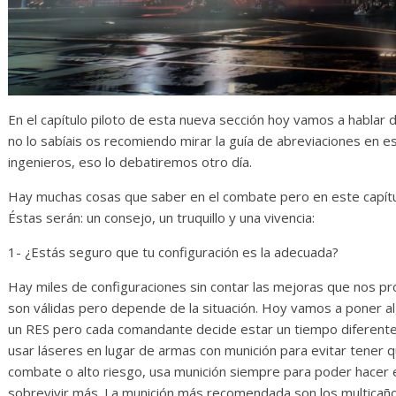
En el capítulo piloto de esta nueva sección hoy vamos a hablar 
no lo sabíais os recomiendo mirar la guía de abreviaciones en e
ingenieros, eso lo debatiremos otro día.
Hay muchas cosas que saber en el combate pero en este capítu
Éstas serán: un consejo, un truquillo y una vivencia:
1- ¿Estás seguro que tu configuración es la adecuada?
Hay miles de configuraciones sin contar las mejoras que nos p
son válidas pero depende de la situación. Hoy vamos a poner 
un RES pero cada comandante decide estar un tiempo diferente.
usar láseres en lugar de armas con munición para evitar tener q
combate o alto riesgo, usa munición siempre para poder hacer 
sobrevivir más. La munición más recomendada son los multicaño