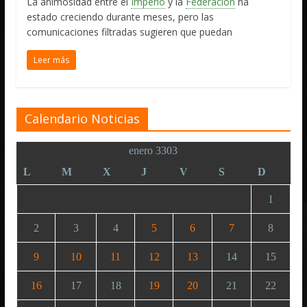
La animosidad entre el
Imperio
y la
Federación
ha
estado creciendo durante meses, pero las
comunicaciones filtradas sugieren que puedan
Leer más
Calendario Noticias
enero 3303
L
M
X
J
V
S
D
1
2
3
4
5
6
7
8
9
10
11
12
13
14
15
16
17
18
19
20
21
22