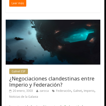
Leer más
Galnet ESP
¿Negociaciones clandestinas entre
Imperio y Federación?
,
,
,
20 enero, 3303
zaroca
Federación
Galnet
Imperio
Noticias de la Galaxia