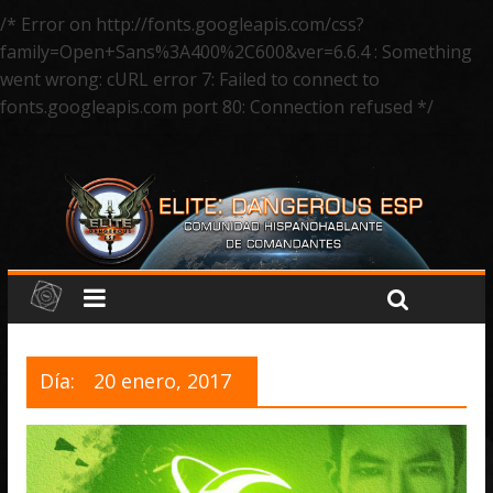
/* Error on http://fonts.googleapis.com/css?
family=Open+Sans%3A400%2C600&ver=6.6.4 : Something
went wrong: cURL error 7: Failed to connect to
fonts.googleapis.com port 80: Connection refused */
Día:
20 enero, 2017