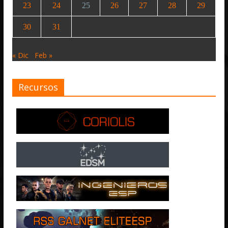
23
24
25
26
27
28
29
30
31
« Dic
Feb »
Recursos