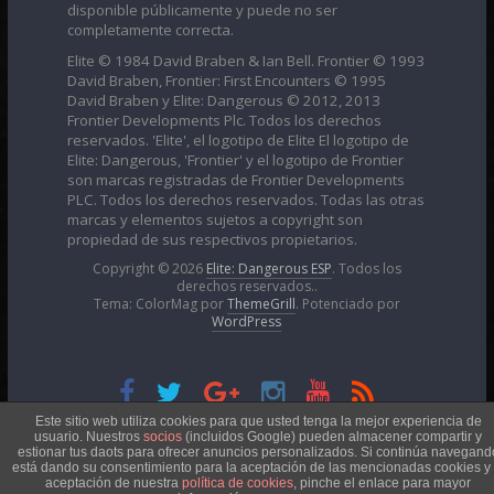
disponible públicamente y puede no ser
completamente correcta.
Elite © 1984 David Braben & Ian Bell. Frontier © 1993
David Braben, Frontier: First Encounters © 1995
David Braben y Elite: Dangerous © 2012, 2013
Frontier Developments Plc. Todos los derechos
reservados. 'Elite', el logotipo de Elite El logotipo de
Elite: Dangerous, 'Frontier' y el logotipo de Frontier
son marcas registradas de Frontier Developments
PLC. Todos los derechos reservados. Todas las otras
marcas y elementos sujetos a copyright son
propiedad de sus respectivos propietarios.
Copyright © 2026
Elite: Dangerous ESP
. Todos los
derechos reservados..
Tema: ColorMag por
ThemeGrill
. Potenciado por
WordPress
Esta obra está bajo una
Licencia Creative Commons
Este sitio web utiliza cookies para que usted tenga la mejor experiencia de
usuario. Nuestros
socios
(incluidos Google) pueden almacener compartir y
estionar tus daots para ofrecer anuncios personalizados. Si continúa navegand
está dando su consentimiento para la aceptación de las mencionadas cookies y 
Atribución-NoComercial 4.0 Internacional
aceptación de nuestra
política de cookies
, pinche el enlace para mayor