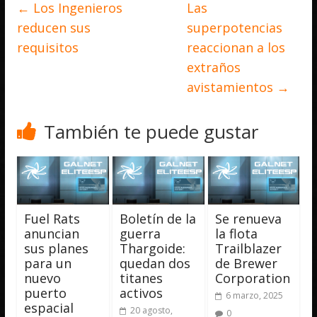
←
Los Ingenieros
Las
reducen sus
superpotencias
requisitos
reaccionan a los
extraños
avistamientos
→
También te puede gustar
Fuel Rats
Boletín de la
Se renueva
anuncian
guerra
la flota
sus planes
Thargoide:
Trailblazer
para un
quedan dos
de Brewer
nuevo
titanes
Corporation
puerto
activos
6 marzo, 2025
espacial
20 agosto,
0