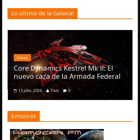
Lo último de la Galaxia!
Desarrollo
Noticias
Elite Dangero
actualización 
Operations, e
mics Kestrel Mk II: El
numerosas m
za de la Armada Federal
4 julio, 2026
Txus
Txus
0
Emisoras