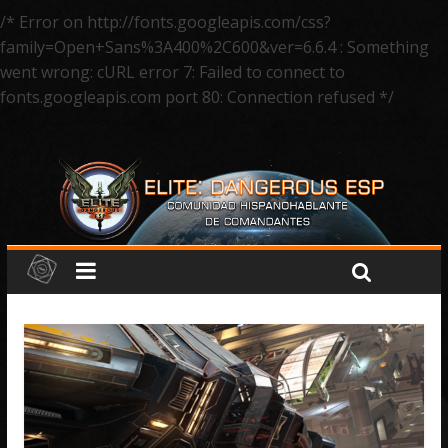
/* Error on http://fonts.googleapis.com/css?
family=Open+Sans%3A400%2C600&ver=6.6.4 : Something
went wrong: cURL error 7: Failed to connect to
fonts.googleapis.com port 80: Connection refused */