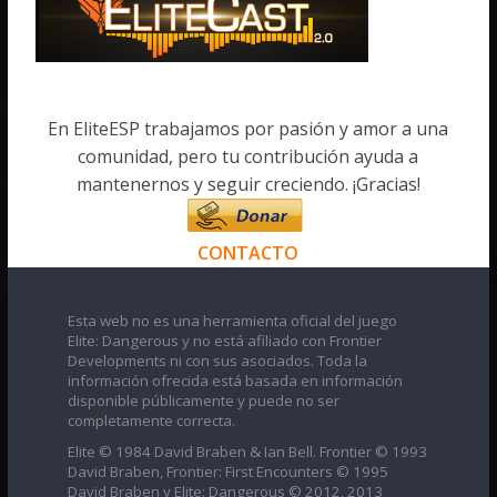
En EliteESP trabajamos por pasión y amor a una
comunidad, pero tu contribución ayuda a
mantenernos y seguir creciendo. ¡Gracias!
CONTACTO
Esta web no es una herramienta oficial del juego
Elite: Dangerous y no está afiliado con Frontier
Developments ni con sus asociados. Toda la
información ofrecida está basada en información
disponible públicamente y puede no ser
completamente correcta.
Elite © 1984 David Braben & Ian Bell. Frontier © 1993
David Braben, Frontier: First Encounters © 1995
David Braben y Elite: Dangerous © 2012, 2013