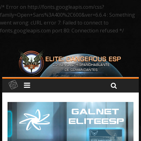
/* Error on http://fonts.googleapis.com/css?
family=Open+Sans%3A400%2C600&ver=6.6.4 : Something
went wrong: cURL error 7: Failed to connect to
fonts.googleapis.com port 80: Connection refused */