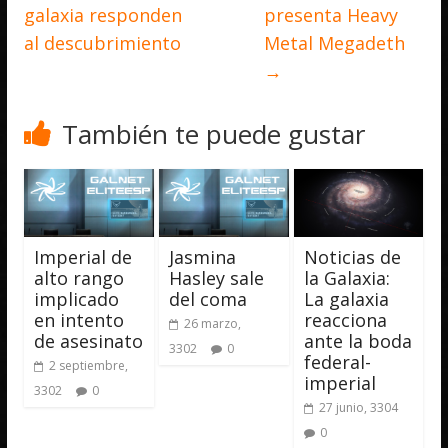
galaxia responden
presenta Heavy
al descubrimiento
Metal Megadeth
→
También te puede gustar
Imperial de
Jasmina
Noticias de
alto rango
Hasley sale
la Galaxia:
implicado
del coma
La galaxia
en intento
reacciona
26 marzo,
de asesinato
ante la boda
3302
0
federal-
2 septiembre,
imperial
3302
0
27 junio, 3304
0