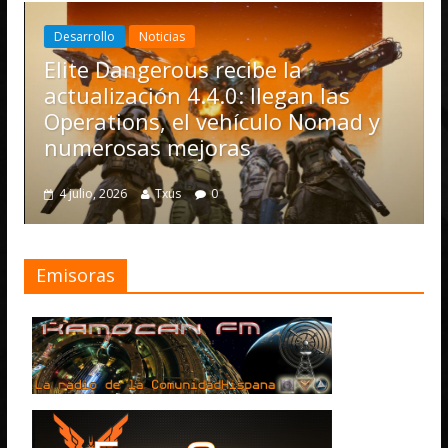
Desarrollo
Noticias
Elite Dangerous recibe la
actualización 4.4.0: llegan las
Operations, el vehículo Nomad y
numerosas mejoras
4 julio, 2026
Txus
0
Emisoras