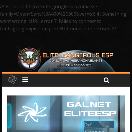
/* Error on http://fonts.googleapis.com/css?
family=Open+Sans%3A400%2C600&ver=6.6.4 : Something
went wrong: cURL error 7: Failed to connect to
fonts.googleapis.com port 80: Connection refused */