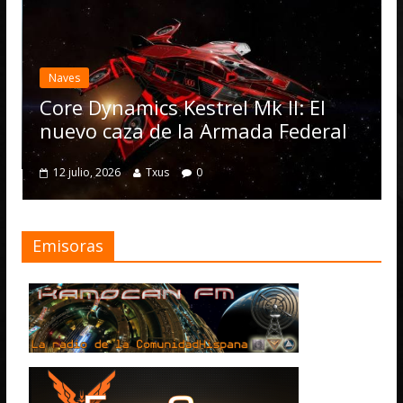
Desarroll
Elite 
actual
Naves
Operat
ore Dynamics Kestrel Mk II: El
numer
uevo caza de la Armada Federal
4 julio, 
12 julio, 2026
Txus
0
Emisoras