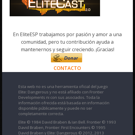
En EliteESP trabajamos por pasión y amor a una
comunidad, pero tu contribución ayuda a
mantenernos y seguir creciendo. ¡Gracias!
CONTACTO
Esta web no es una herramienta oficial del juego
Elite: Dangerous y no está afiliado con Frontier
Developments ni con sus asociados. Toda la
información ofrecida está basada en información
disponible públicamente y puede no ser
completamente correcta.
Elite © 1984 David Braben & Ian Bell. Frontier © 1993
David Braben, Frontier: First Encounters © 1995
David Braben y Elite: Dangerous © 2012, 2013