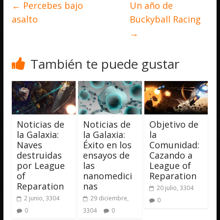
←
Percebes bajo
Un año de
asalto
Buckyball Racing
→
También te puede gustar
Noticias de
Noticias de
Objetivo de
la Galaxia:
la Galaxia:
la
Naves
Éxito en los
Comunidad:
destruidas
ensayos de
Cazando a
por League
las
League of
of
nanomedici
Reparation
Reparation
nas
20 julio, 3304
2 junio, 3304
29 diciembre,
0
0
3304
0