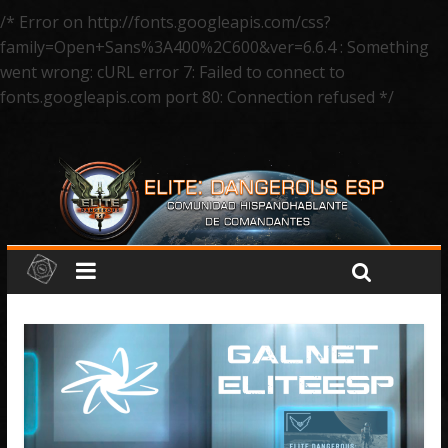
/* Error on http://fonts.googleapis.com/css?
family=Open+Sans%3A400%2C600&ver=6.6.4 : Something
went wrong: cURL error 7: Failed to connect to
fonts.googleapis.com port 80: Connection refused */