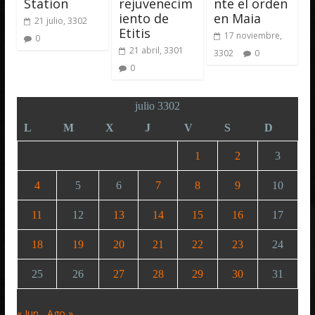
Station
rejuvenecim
nte el orden
iento de
en Maia
21 julio, 3302
Etitis
17 noviembre,
0
21 abril, 3301
3302
0
0
julio 3302
L
M
X
J
V
S
D
1
2
3
4
5
6
7
8
9
10
11
12
13
14
15
16
17
18
19
20
21
22
23
24
25
26
27
28
29
30
31
« Jun
Ago »