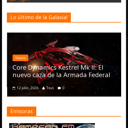
Lo último de la Galaxia!
Desarrollo
Not
Elite Dang
actualizaci
Operations
ynamics Kestrel Mk II: El
numerosas
 caza de la Armada Federal
4 julio, 2026
 2026
Txus
0
Emisoras