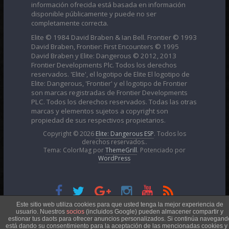
información ofrecida está basada en información
disponible públicamente y puede no ser
completamente correcta.
Elite © 1984 David Braben & Ian Bell. Frontier © 1993
David Braben, Frontier: First Encounters © 1995
David Braben y Elite: Dangerous © 2012, 2013
Frontier Developments Plc. Todos los derechos
reservados. 'Elite', el logotipo de Elite El logotipo de
Elite: Dangerous, 'Frontier' y el logotipo de Frontier
son marcas registradas de Frontier Developments
PLC. Todos los derechos reservados. Todas las otras
marcas y elementos sujetos a copyright son
propiedad de sus respectivos propietarios.
Copyright © 2026
Elite: Dangerous ESP
. Todos los
derechos reservados..
Tema: ColorMag por
ThemeGrill
. Potenciado por
WordPress
Esta obra está bajo una
Licencia Creative Commons
Este sitio web utiliza cookies para que usted tenga la mejor experiencia de
usuario. Nuestros
socios
(incluidos Google) pueden almacener compartir y
estionar tus daots para ofrecer anuncios personalizados. Si continúa navegand
está dando su consentimiento para la aceptación de las mencionadas cookies y 