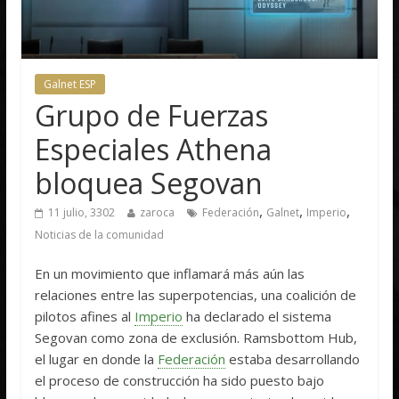
Galnet ESP
Grupo de Fuerzas
Especiales Athena
bloquea Segovan
,
,
,
11 julio, 3302
zaroca
Federación
Galnet
Imperio
Noticias de la comunidad
En un movimiento que inflamará más aún las
relaciones entre las superpotencias, una coalición de
pilotos afines al
Imperio
ha declarado el sistema
Segovan como zona de exclusión. Ramsbottom Hub,
el lugar en donde la
Federación
estaba desarrollando
el proceso de construcción ha sido puesto bajo