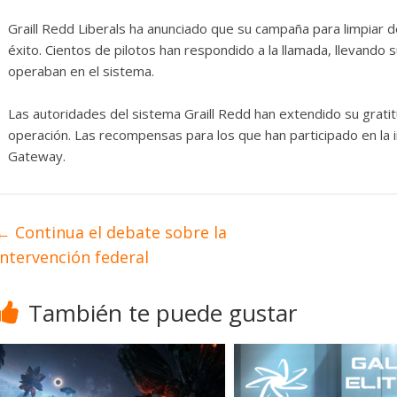
erosas
Diario de Desarrollo de
Mayo de 2026
Graill Redd Liberals ha anunciado que su campaña para limpiar d
éxito. Cientos de pilotos han respondido a la llamada, llevando s
0
28 mayo, 2026
Txus
0
operaban en el sistema.
Las autoridades del sistema Graill Redd han extendido su gratit
operación. Las recompensas para los que han participado en la ini
Gateway.
←
Continua el debate sobre la
intervención federal
También te puede gustar