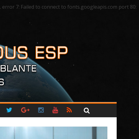
ror 7: Failed to connect to fonts.googleapis.com port 80: