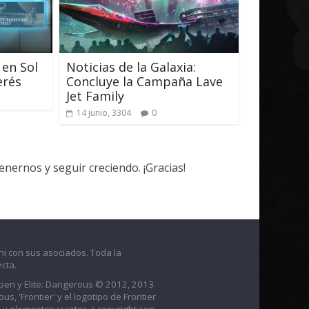
 en Sol
Noticias de la Galaxia:
erés
Concluye la Campaña Lave
Jet Family
14 junio, 3304
0
ernos y seguir creciendo. ¡Gracias!
ni con sus asociados. Toda la
cta.
raben y Elite: Dangerous © 2012, 2013
us, 'Frontier' y el logotipo de Frontier
 y elementos sujetos a copyright son