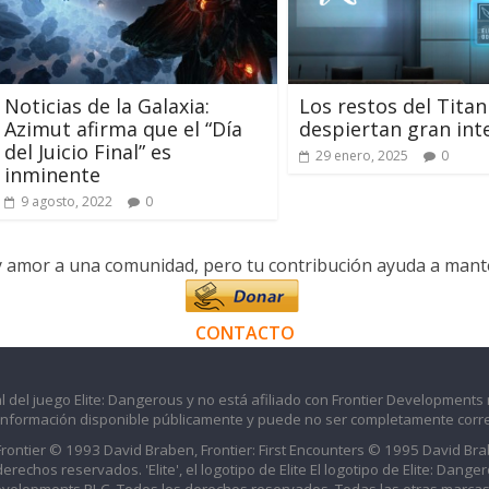
Noticias de la Galaxia:
Los restos del Titan
Azimut afirma que el “Día
despiertan gran int
del Juicio Final” es
29 enero, 2025
0
inminente
9 agosto, 2022
0
y amor a una comunidad, pero tu contribución ayuda a manten
CONTACTO
l del juego Elite: Dangerous y no está afiliado con Frontier Developments 
información disponible públicamente y puede no ser completamente corre
 Frontier © 1993 David Braben, Frontier: First Encounters © 1995 David B
echos reservados. 'Elite', el logotipo de Elite El logotipo de Elite: Dangero
evelopments PLC. Todos los derechos reservados. Todas las otras marcas