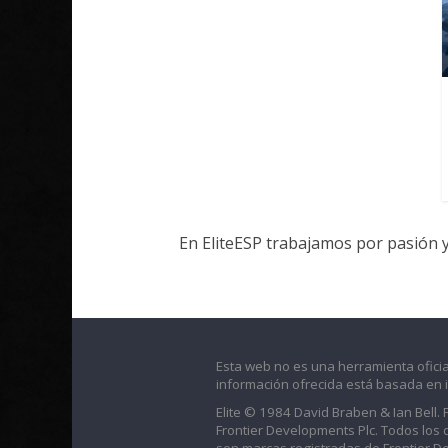
En EliteESP trabajamos por pasión 
Esta web no es una herramienta oficia
información ofrecida está basada en 
Elite © 1984 David Braben & Ian Bell.
Frontier Developments Plc. Todos los der
son marcas registradas de Frontier D