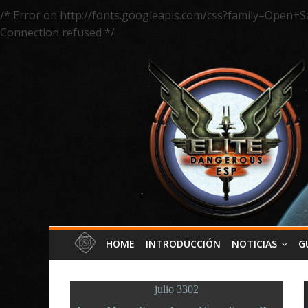
/* Error on http://fonts.googleapis.com/css?family=Open+S
Connection refused */
HOME
INTRODUCCIÓN
NOTICIAS
G
julio 3302