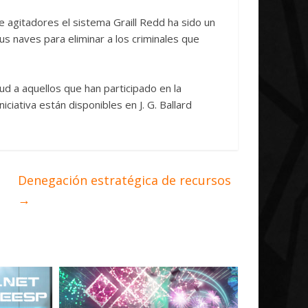
Initiative Concludes
Unica
e agitadores el sistema Graill Redd ha sido un
14 abril, 2026
Txus
0
7 abril, 2026
us naves para eliminar a los criminales que
ud a aquellos que han participado en la
ciativa están disponibles en J. G. Ballard
Denegación estratégica de recursos
→