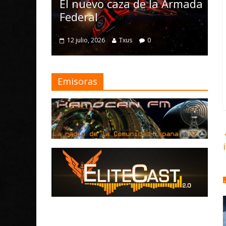
Nomad y num
l nuevo caza de la Armada
mejoras
ederal
4 julio, 2026
Txus
12 julio, 2026
Txus
0
Emisoras