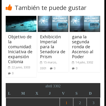
También te puede gustar
Objetivo de
Exhibición
gana la
la
Imperial
segunda
comunidad:
para la
ronda de
Iniciativa de
Senadora de
Ascenso al
expansión
Prism
Poder
Colonia
15 marzo,
14 julio, 3302
22 junio, 3303
3301
0
0
0
abril 3302
L
M
X
J
V
S
D
1
2
3