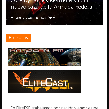
trel Mk II: El
numerosas mejoras
 Armada Federal
4 julio, 2026
Txus
0
0
Emisoras
En EliteESP trabajamos por pasión y amor a una