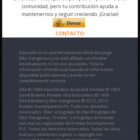
comunidad, pero tu contribución ayuda a
mantenernos y seguir creciendo. ¡Gracias!
CONTACTO
Esta web no es una herramienta oficial del juego
Elite: Dangerous y no está afiliado con Frontier
Developments ni con sus asociados. Toda la
información ofrecida está basada en información
disponible públicamente y puede no ser
completamente correcta.
Elite © 1984 David Braben & Ian Bell. Frontier © 1993
David Braben, Frontier: First Encounters © 1995
David Braben y Elite: Dangerous © 2012, 2013
Frontier Developments Plc. Todos los derechos
reservados. 'Elite', el logotipo de Elite El logotipo de
Elite: Dangerous, 'Frontier' y el logotipo de Frontier
son marcas registradas de Frontier Developments
PLC. Todos los derechos reservados. Todas las otras
marcas y elementos sujetos a copyright son
propiedad de sus respectivos propietarios.