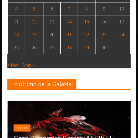
4
5
6
7
8
9
10
11
12
13
14
15
16
17
18
19
20
21
22
23
24
25
26
27
28
29
30
« Mar
May »
Lo último de la Galaxia!
Desarrollo
Noticias
Elite Dangerous recib
actualización 4.4.0: l
Operations, el vehíc