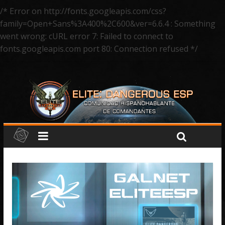
/* Error on http://fonts.googleapis.com/css?
family=Open+Sans%3A400%2C600&ver=6.6.4 : Something
went wrong: cURL error 7: Failed to connect to
fonts.googleapis.com port 80: Connection refused */