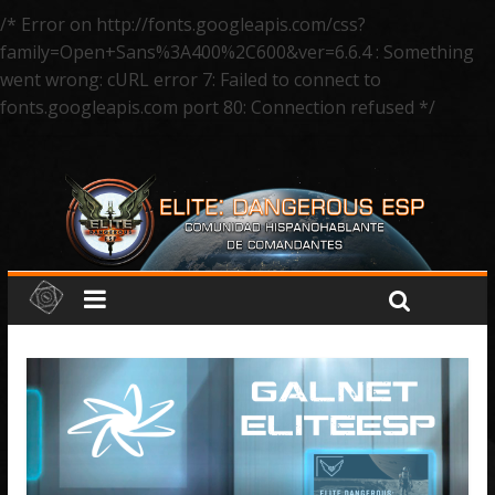
/* Error on http://fonts.googleapis.com/css?
family=Open+Sans%3A400%2C600&ver=6.6.4 : Something
went wrong: cURL error 7: Failed to connect to
fonts.googleapis.com port 80: Connection refused */