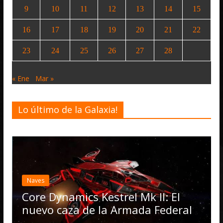
9
10
11
12
13
14
15
16
17
18
19
20
21
22
23
24
25
26
27
28
« Ene
Mar »
Lo último de la Galaxia!
E
a
Naves
O
Core Dynamics Kestrel Mk II: El
nuevo caza de la Armada Federal