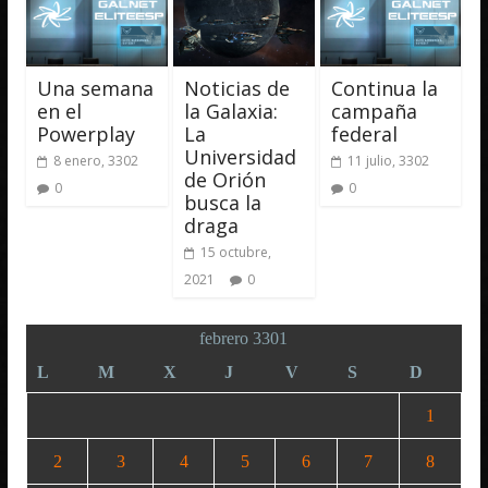
Una semana
Noticias de
Continua la
en el
la Galaxia:
campaña
Powerplay
La
federal
Universidad
8 enero, 3302
11 julio, 3302
de Orión
0
0
busca la
draga
15 octubre,
2021
0
febrero 3301
L
M
X
J
V
S
D
1
2
3
4
5
6
7
8