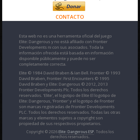
CONTACTO
Esta web no es una herramienta oficial del juego
Elite: Dangerous y no está afiliado con Frontier
Developments ni con sus asociados. Toda la
información ofrecida está basada en información
disponible públicamente y puede no ser
completamente correcta.
Elite © 1984 David Braben & Ian Bell. Frontier © 1993
David Braben, Frontier: First Encounters © 1995
David Braben y Elite: Dangerous © 2012, 2013
Frontier Developments Plc. Todos los derechos
reservados. 'Elite', el logotipo de Elite El logotipo de
Elite: Dangerous, 'Frontier' y el logotipo de Frontier
son marcas registradas de Frontier Developments
PLC. Todos los derechos reservados. Todas las otras
marcas y elementos sujetos a copyright son
propiedad de sus respectivos propietarios.
Copyright © 2026
Elite: Dangerous ESP
. Todos los
derechos reservados..