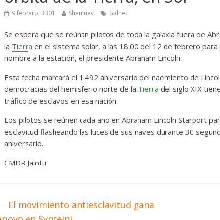
Diario de Desarrollo de
Init
Mayo de 2026
9 febrero, 3301
Shemuev
Galnet
14 abr
Se espera que se reúnan pilotos de toda la galaxia fuera de Abra
28 mayo, 2026
Txus
0
la
Tierra
en el sistema solar, a las 18:00 del 12 de febrero para
nombre a la estación, el presidente Abraham Lincoln.
Esta fecha marcará el 1.492 aniversario del nacimiento de Linco
democracias del hemisferio norte de la
Tierra
del siglo XIX tien
tráfico de esclavos en esa nación.
Los pilotos se reúnen cada año en Abraham Lincoln Starport para
esclavitud flasheando las luces de sus naves durante 30 segun
aniversario.
CMDR Jaiotu
←
El movimiento antiesclavitud gana
apoyo en Synteini