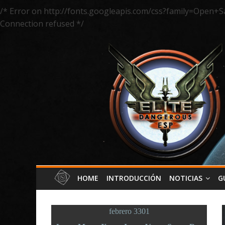
/* Error on http://fonts.googleapis.com/css?family=Open+S
Connection refused */
HOME
INTRODUCCIÓN
NOTICIAS
G
febrero 3301