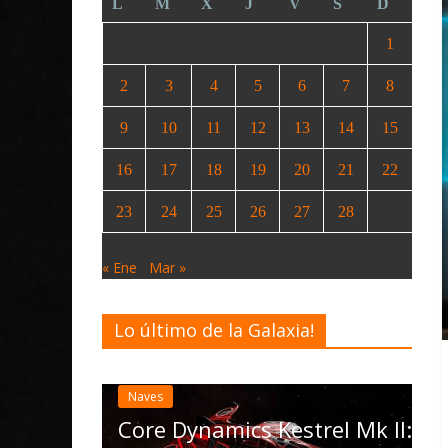
L
M
X
J
V
S
D
1
2
3
4
5
6
7
8
9
10
11
12
13
14
15
16
17
18
19
20
21
22
23
24
25
26
27
28
« Ene
Mar »
Lo último de la Galaxia!
Desarrollo
Noticias
Elite Dangerous recib
actualización 4.4.0: l
las Operations, el ve
namics Kestrel Mk II: