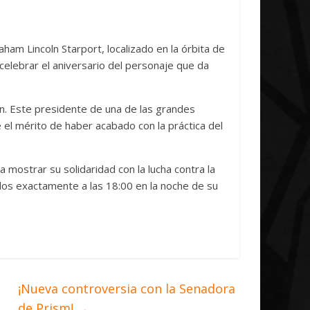
iative Concludes
Unica
il, 2026
Txus
0
7 abril, 2026
Txus
0
ham Lincoln Starport, localizado en la órbita de
 celebrar el aniversario del personaje que da
ln. Este presidente de una de las grandes
e el mérito de haber acabado con la práctica del
 mostrar su solidaridad con la lucha contra la
dos exactamente a las 18:00 en la noche de su
¡Nueva controversia con la Senadora
de Prism!
→