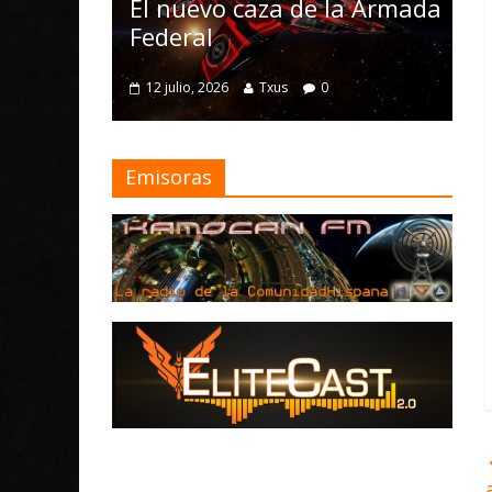
Nomad y numerosas
o caza de la Armada
mejoras
4 julio, 2026
Txus
0
26
Txus
0
Emisoras