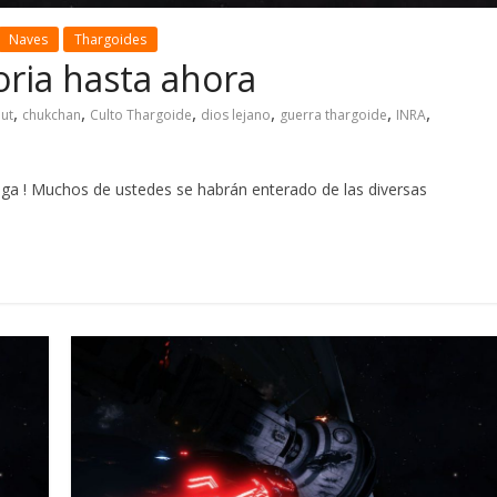
Naves
Thargoides
toria hasta ahora
,
,
,
,
,
,
ut
chukchan
Culto Thargoide
dios lejano
guerra thargoide
INRA
ga ! Muchos de ustedes se habrán enterado de las diversas