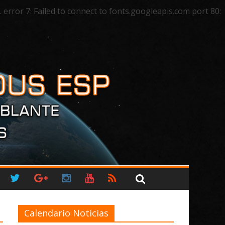
ror 7: Failed to connect to fonts.googleapis.com port 80:
Calendario Noticias