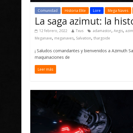
Comunidad
Historia Elite
Lore
Mega Naves
La saga azimut: la his
,
,
12 febrero, 2022
Txus
adamastor
Aegis
azim
,
,
,
Meganave
meganaves
Salvation
thargoide
¡ Saludos comandantes y bienvenidos a Azimuth Sa
maquinaciones de
Leer más