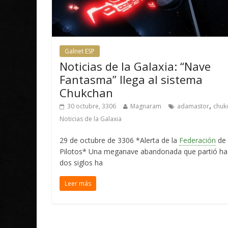
Galnet ESP
Noticias de la Galaxia: “Nave
Fantasma” llega al sistema
Chukchan
,
30 octubre, 3306
Magnaram
adamastor
chuk
Noticias de la Galaxia
29 de octubre de 3306 *Alerta de la
Federación
de
Pilotos* Una meganave abandonada que partió ha
dos siglos ha
Leer más