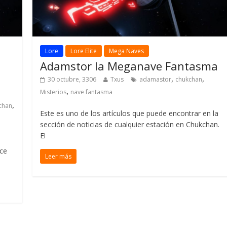
Lore
Lore Elite
Mega Naves
Adamstor la Meganave Fantasma
,
,
30 octubre, 3306
Txus
adamastor
chukchan
,
Misterios
nave fantasma
,
chan
Este es uno de los artículos que puede encontrar en la
sección de noticias de cualquier estación en Chukchan.
El
ce
Leer más