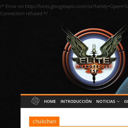
/* Error on http://fonts.googleapis.com/css?family=Open+S
Connection refused */
HOME
INTRODUCCIÓN
NOTICIAS
G
chukchan