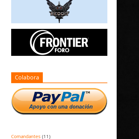
Colabora
Comandantes
(11)