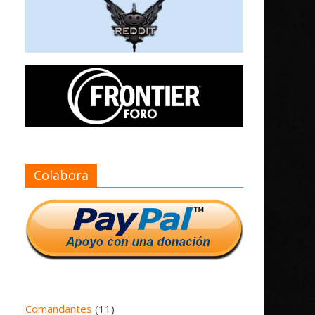
Colabora
Comandantes
(11)