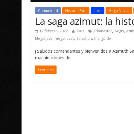
Comunidad
Historia Elite
Lore
Mega Naves
La saga azimut: la his
,
,
12 febrero, 2022
Txus
adamastor
Aegis
azim
,
,
,
Meganave
meganaves
Salvation
thargoide
¡ Saludos comandantes y bienvenidos a Azimuth Sa
maquinaciones de
Leer más