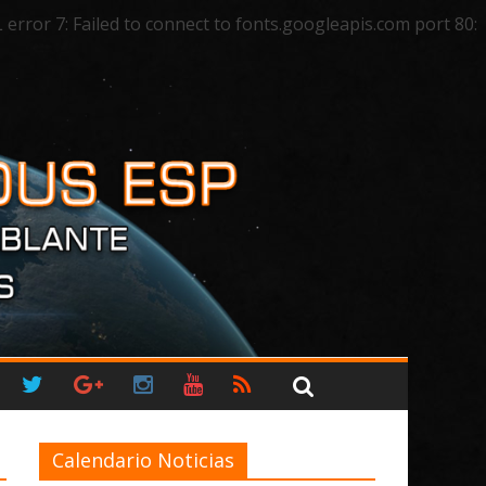
ror 7: Failed to connect to fonts.googleapis.com port 80:
Calendario Noticias