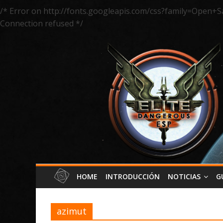
/* Error on http://fonts.googleapis.com/css?family=Open+S
Connection refused */
HOME
INTRODUCCIÓN
NOTICIAS
G
azimut