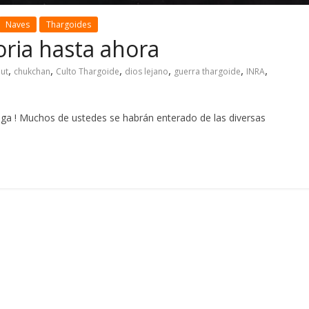
Naves
Thargoides
toria hasta ahora
,
,
,
,
,
,
ut
chukchan
Culto Thargoide
dios lejano
guerra thargoide
INRA
ga ! Muchos de ustedes se habrán enterado de las diversas