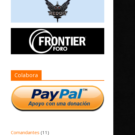
Colabora
Comandantes
(11)