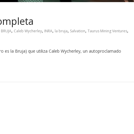
completa
,
,
,
,
,
,
,
BRUJA
Caleb Wycherley
INRA
la bruja
Salvation
Taurus Mining Ventures
tro es la Bruja) que utiliza Caleb Wycherley, un autoproclamado