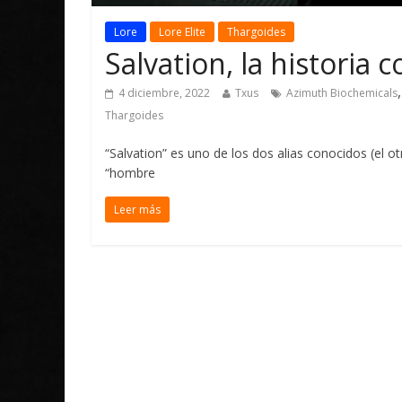
Lore
Lore Elite
Thargoides
Salvation, la historia 
4 diciembre, 2022
Txus
Azimuth Biochemicals
Thargoides
“Salvation” es uno de los dos alias conocidos (el o
“hombre
Leer más