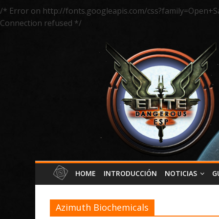
/* Error on http://fonts.googleapis.com/css?family=Open+S
Connection refused */
HOME
INTRODUCCIÓN
NOTICIAS
G
Azimuth Biochemicals