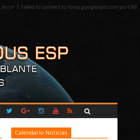
ror 7: Failed to connect to fonts.googleapis.com port 80:
Calendario Noticias